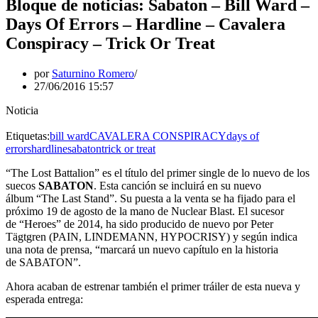
Bloque de noticias: Sabaton – Bill Ward –
Days Of Errors – Hardline – Cavalera
Conspiracy – Trick Or Treat
por
Saturnino Romero
27/06/2016 15:57
Noticia
Etiquetas:
bill ward
CAVALERA CONSPIRACY
days of
errors
hardline
sabaton
trick or treat
“The Lost Battalion” es el título del primer single de lo nuevo de los
suecos
SABATON
. Esta canción se incluirá en su nuevo
álbum “The Last Stand”. Su puesta a la venta se ha fijado para el
próximo 19 de agosto de la mano de Nuclear Blast. El sucesor
de “Heroes” de 2014, ha sido producido de nuevo por Peter
Tägtgren (PAIN, LINDEMANN, HYPOCRISY) y según indica
una nota de prensa, “marcará un nuevo capítulo en la historia
de SABATON”.
Ahora acaban de estrenar también el primer tráiler de esta nueva y
esperada entrega: