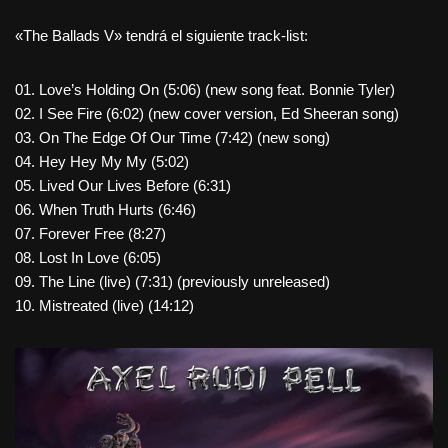
«The Ballads V» tendrá el siguiente track-list:
01. Love’s Holding On (5:06) (new song feat. Bonnie Tyler)
02. I See Fire (6:02) (new cover version, Ed Sheeran song)
03. On The Edge Of Our Time (7:42) (new song)
04. Hey Hey My My (5:02)
05. Lived Our Lives Before (6:31)
06. When Truth Hurts (6:46)
07. Forever Free (8:27)
08. Lost In Love (6:05)
09. The Line (live) (7:31) (previously unreleased)
10. Mistreated (live) (14:12)