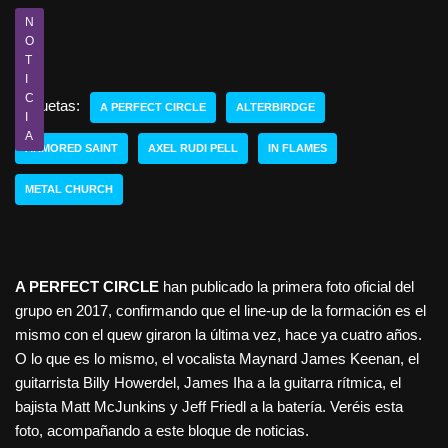
N
O
T
I
C
Etiquetas:
A PERFECT CIRCLE
ALTERBIRDGE
I
A
ARMORED SAINT
AXEL RUDI PELL
IN FLAMES
METAL CHURCH
A PERFECT CIRCLE
han publicado la primera foto oficial del
grupo en 2017, confirmando que el line-up de la formación es el
mismo con el quew giraron la última vez, hace ya cuatro años.
O lo que es lo mismo, el vocalista Maynard James Keenan, el
guitarrista Billy Howerdel, James Iha a la guitarra rítmica, el
bajista Matt McJunkins y Jeff Friedl a la batería. Veréis esta
foto, acompañando a este bloque de noticias.