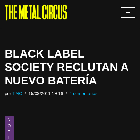
Saltar
al
contenido
BLACK LABEL
SOCIETY RECLUTAN A
NUEVO BATERÍA
por
TMC
15/09/2011 19:16
4 comentarios
N
O
T
I