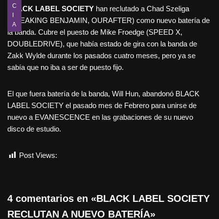
C
BLACK LABEL SOCIETY
han reclutado a Chad Szeliga
I
(BREAKING BENJAMIN, OURAFTER) como nuevo batería de
A
la banda. Cubre el puesto de Mike Froedge (SPEED X,
DOUBLEDRIVE), que había estado de gira con la banda de
Zakk Wylde durante los pasados cuatro meses, pero ya se
sabía que no iba a ser de puesto fijo.
El que fuera batería de la banda, Will Hun, abandonó BLACK
LABEL SOCIETY el pasado mes de Febrero para unirse de
nuevo a EVANESCENCE en las grabaciones de su nuevo
disco de estudio.
Post Views:
662
4 comentarios en «BLACK LABEL SOCIETY
RECLUTAN A NUEVO BATERÍA»