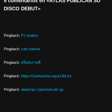
5 comentarios en «ATLAS PUBLICAN SU
DISCO DEBUT»
Pingback:
F1 shakes
Pingback:
cam tokens
Pingback:
สล็อตเกาหลี
Pingback:
https://1winkazino.org.kz/kk-kz
Pingback:
авиатор стратегия pin up