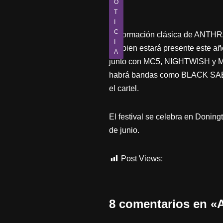
O
T
I
C
La formación clásica de ANTHRA
I
tambien estará presente este añ
A
junto con MC5, NIGHTWISH y M
habrá bandas como BLACK S
el cartel.
El festival se celebra en Doning
de junio.
Post Views:
459
8 comentarios en