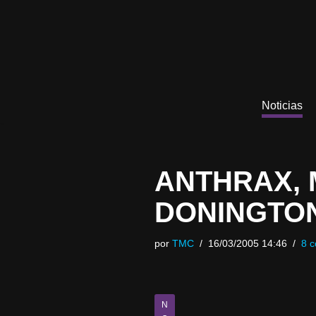
Saltar
al
contenido
Noticias
ANTHRAX, 
DONINGTO
por
TMC
16/03/2005 14:46
8 c
N