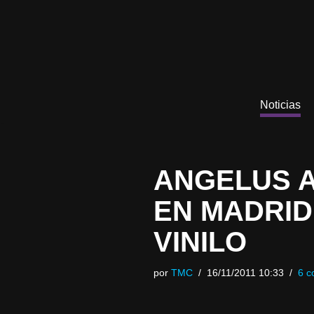
Saltar
al
contenido
Noticias
ANGELUS A
EN MADRID
VINILO
por
TMC
16/11/2011 10:33
6 c