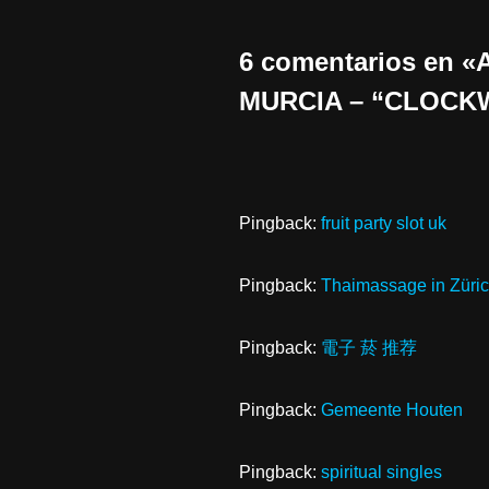
6 comentarios en
MURCIA – “CLOCK
Pingback:
fruit party slot uk
Pingback:
Thaimassage in Züri
Pingback:
電子 菸 推荐
Pingback:
Gemeente Houten
Pingback:
spiritual singles