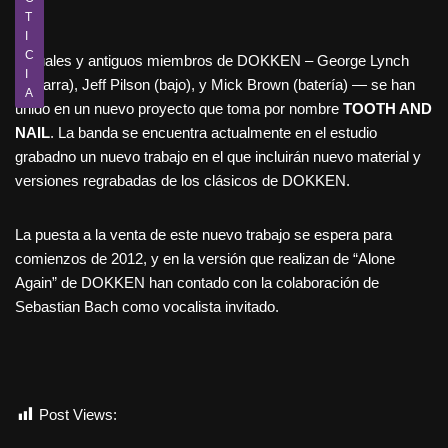
T
I
C
Actuales y antiguos miembros de DOKKEN – George Lynch
I
(guitarra), Jeff Pilson (bajo), y Mick Brown (batería) — se han
A
unido en un nuevo proyecto que toma por nombre
TOOTH AND
NAIL
. La banda se encuentra actualmente en el estudio
grabadno un nuevo trabajo en el que incluirán nuevo material y
versiones regrabadas de los clásicos de DOKKEN.
La puesta a la venta de este nuevo trabajo se espera para
comienzos de 2012, y en la versión que realizan de “Alone
Again” de DOKKEN han contado con la colaboración de
Sebastian Bach como vocalista invitado.
Post Views:
753