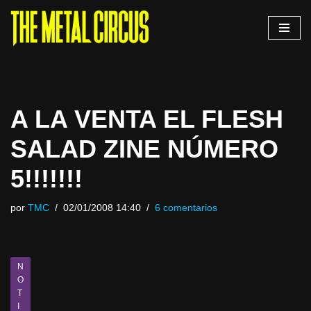
Saltar
al
contenido
A LA VENTA EL FLESH
SALAD ZINE NÚMERO
5!!!!!!!
por
TMC
02/01/2008 14:40
6 comentarios
N
O
T
I