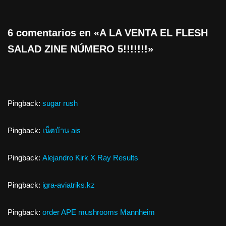
6 comentarios en «A LA VENTA EL FLESH
SALAD ZINE NÚMERO 5!!!!!!!»
Pingback:
sugar rush
Pingback:
เน็ตบ้าน ais
Pingback:
Alejandro Kirk X Ray Results
Pingback:
igra-aviatriks.kz
Pingback:
order APE mushrooms Mannheim