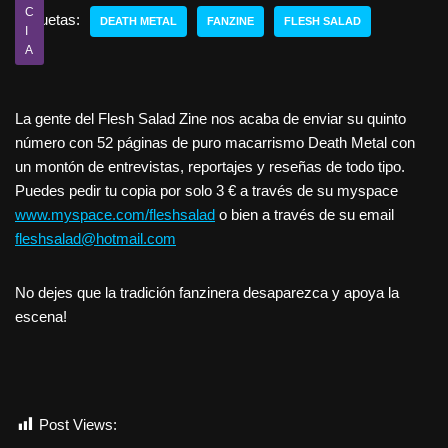
C
Etiquetas:
DEATH METAL
FANZINE
FLESH SALAD
I
A
La gente del Flesh Salad Zine nos acaba de enviar su quinto
número con 52 páginas de puro macarrismo Death Metal con
un montón de entrevistas, reportajes y reseñas de todo tipo.
Puedes pedir tu copia por solo 3 € a través de su myspace
www.myspace.com/fleshsalad
o bien a través de su email
fleshsalad@hotmail.com
No dejes que la tradición fanzinera desaparezca y apoya la
escena!
Post Views:
858