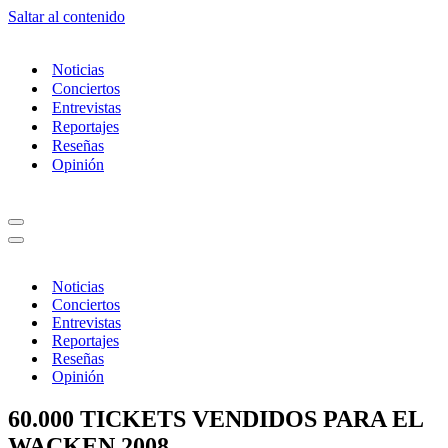
Saltar al contenido
Noticias
Conciertos
Entrevistas
Reportajes
Reseñas
Opinión
Menú
de
Menú
navegación
de
navegación
Noticias
Conciertos
Entrevistas
Reportajes
Reseñas
Opinión
60.000 TICKETS VENDIDOS PARA EL
WACKEN 2008