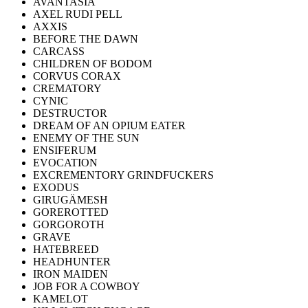
AVANTASIA
AXEL RUDI PELL
AXXIS
BEFORE THE DAWN
CARCASS
CHILDREN OF BODOM
CORVUS CORAX
CREMATORY
CYNIC
DESTRUCTOR
DREAM OF AN OPIUM EATER
ENEMY OF THE SUN
ENSIFERUM
EVOCATION
EXCREMENTORY GRINDFUCKERS
EXODUS
GIRUGÄMESH
GOREROTTED
GORGOROTH
GRAVE
HATEBREED
HEADHUNTER
IRON MAIDEN
JOB FOR A COWBOY
KAMELOT