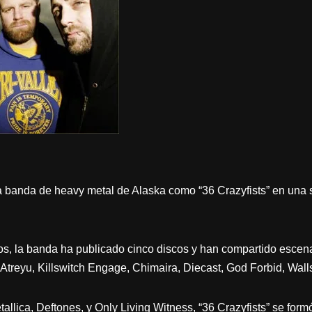
na banda de heavy metal de Alaska como “36 Crazyfists” en una s
s, la banda ha publicado cinco discos y han compartido escen
treyu, Killswitch Engage, Chimaira, Diecast, God Forbid, Walls
allica, Deftones, y Only Living Witness, “36 Crazyfists” se fo