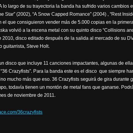
 lo largo de su trayectoria la banda ha sufrido varios cambios
the Star” (2002), “A Snow Capped Romance” (2004) , “Rest Insi
on el que consiguieron vender más de 5.000 copias en la prime
ska volvió a la escena metal con su quinto disco “Collisions an
 de 2010, disco editado después de la salida al mercado de su 
 guitarrista, Steve Holt.
un disco que incluye 11 canciones impactantes, algunas de ell
e “36 Crazyfists”. Para la banda este es el disco que siempre h
 sino mucho más que eso. 36 Crazyfists seguirá de gira durante 
o, todavía tienen un montón de metal fans que ganarse. Podrás
mes de noviembre de 2011.
ce.com/36crazyfists