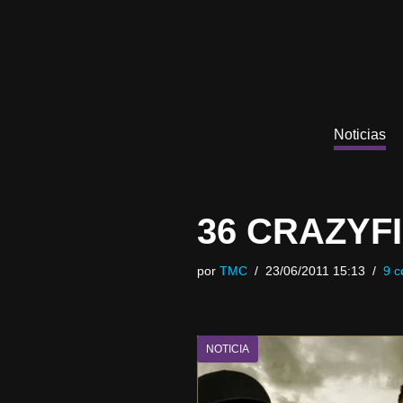
Saltar
al
contenido
Noticias
36 CRAZYF
por
TMC
23/06/2011 15:13
9 c
NOTICIA