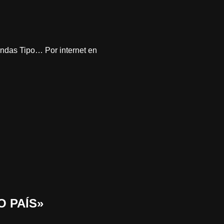
iendas Tipo… Por internet en
O PAÍS»