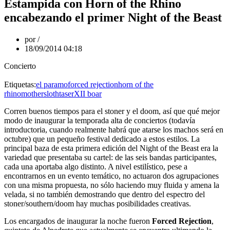
Estampida con Horn of the Rhino
encabezando el primer Night of the Beast
por
18/09/2014 04:18
Concierto
Etiquetas:
el paramo
forced rejection
horn of the
rhino
mothersloth
taser
XII boar
Corren buenos tiempos para el stoner y el doom, así que qué mejor
modo de inaugurar la temporada alta de conciertos (todavía
introductoria, cuando realmente habrá que atarse los machos será en
octubre) que un pequeño festival dedicado a estos estilos. La
principal baza de esta primera edición del Night of the Beast era la
variedad que presentaba su cartel: de las seis bandas participantes,
cada una aportaba algo distinto. A nivel estilístico, pese a
encontrarnos en un evento temático, no actuaron dos agrupaciones
con una misma propuesta, no sólo haciendo muy fluida y amena la
velada, si no también demostrando que dentro del espectro del
stoner/southern/doom hay muchas posibilidades creativas.
Los encargados de inaugurar la noche fueron
Forced Rejection
,