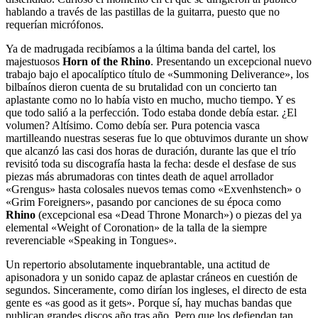
hablando a través de las pastillas de la guitarra, puesto que no
requerían micrófonos.
Ya de madrugada recibíamos a la última banda del cartel, los
majestuosos
Horn of the Rhino
. Presentando un excepcional nuevo
trabajo bajo el apocalíptico título de «Summoning Deliverance», los
bilbaínos dieron cuenta de su brutalidad con un concierto tan
aplastante como no lo había visto en mucho, mucho tiempo. Y es
que todo salió a la perfección. Todo estaba donde debía estar. ¿El
volumen? Altísimo. Como debía ser. Pura potencia vasca
martilleando nuestras seseras fue lo que obtuvimos durante un show
que alcanzó las casi dos horas de duración, durante las que el trío
revisitó toda su discografía hasta la fecha: desde el desfase de sus
piezas más abrumadoras con tintes death de aquel arrollador
«Grengus» hasta colosales nuevos temas como «Exvenhstench» o
«Grim Foreigners», pasando por canciones de su época como
Rhino
(excepcional esa «Dead Throne Monarch») o piezas del ya
elemental «Weight of Coronation» de la talla de la siempre
reverenciable «Speaking in Tongues».
Un repertorio absolutamente inquebrantable, una actitud de
apisonadora y un sonido capaz de aplastar cráneos en cuestión de
segundos. Sinceramente, como dirían los ingleses, el directo de esta
gente es «as good as it gets». Porque sí, hay muchas bandas que
publican grandes discos año tras año. Pero que los defiendan tan