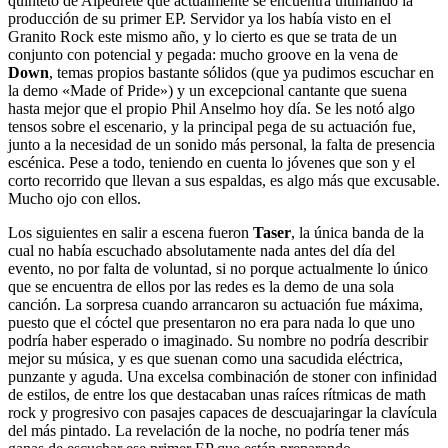
quinteto de Alpedrete que actualmente se encuentra ultimando la
producción de su primer EP. Servidor ya los había visto en el
Granito Rock este mismo año, y lo cierto es que se trata de un
conjunto con potencial y pegada: mucho groove en la vena de
Down
, temas propios bastante sólidos (que ya pudimos escuchar en
la demo «Made of Pride») y un excepcional cantante que suena
hasta mejor que el propio Phil Anselmo hoy día. Se les notó algo
tensos sobre el escenario, y la principal pega de su actuación fue,
junto a la necesidad de un sonido más personal, la falta de presencia
escénica. Pese a todo, teniendo en cuenta lo jóvenes que son y el
corto recorrido que llevan a sus espaldas, es algo más que excusable.
Mucho ojo con ellos.
Los siguientes en salir a escena fueron
Taser
, la única banda de la
cual no había escuchado absolutamente nada antes del día del
evento, no por falta de voluntad, si no porque actualmente lo único
que se encuentra de ellos por las redes es la demo de una sola
canción. La sorpresa cuando arrancaron su actuación fue máxima,
puesto que el cóctel que presentaron no era para nada lo que uno
podría haber esperado o imaginado. Su nombre no podría describir
mejor su música, y es que suenan como una sacudida eléctrica,
punzante y aguda. Una excelsa combinación de stoner con infinidad
de estilos, de entre los que destacaban unas raíces rítmicas de math
rock y progresivo con pasajes capaces de descuajaringar la clavícula
del más pintado. La revelación de la noche, no podría tener más