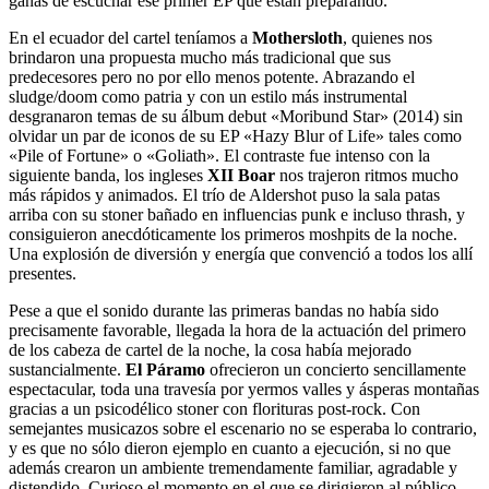
ganas de escuchar ese primer EP que están preparando.
En el ecuador del cartel teníamos a
Mothersloth
, quienes nos
brindaron una propuesta mucho más tradicional que sus
predecesores pero no por ello menos potente. Abrazando el
sludge/doom como patria y con un estilo más instrumental
desgranaron temas de su álbum debut «Moribund Star» (2014) sin
olvidar un par de iconos de su EP «Hazy Blur of Life» tales como
«Pile of Fortune» o «Goliath». El contraste fue intenso con la
siguiente banda, los ingleses
XII Boar
nos trajeron ritmos mucho
más rápidos y animados. El trío de Aldershot puso la sala patas
arriba con su stoner bañado en influencias punk e incluso thrash, y
consiguieron anecdóticamente los primeros moshpits de la noche.
Una explosión de diversión y energía que convenció a todos los allí
presentes.
Pese a que el sonido durante las primeras bandas no había sido
precisamente favorable, llegada la hora de la actuación del primero
de los cabeza de cartel de la noche, la cosa había mejorado
sustancialmente.
El Páramo
ofrecieron un concierto sencillamente
espectacular, toda una travesía por yermos valles y ásperas montañas
gracias a un psicodélico stoner con florituras post-rock. Con
semejantes musicazos sobre el escenario no se esperaba lo contrario,
y es que no sólo dieron ejemplo en cuanto a ejecución, si no que
además crearon un ambiente tremendamente familiar, agradable y
distendido. Curioso el momento en el que se dirigieron al público