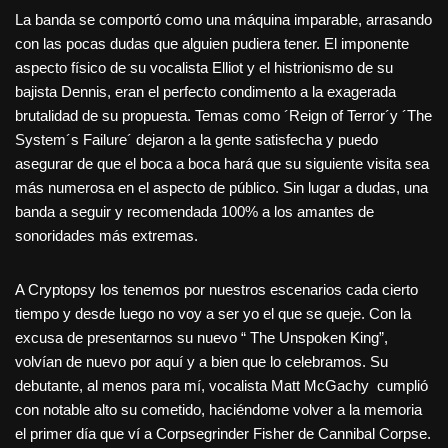
La banda se comportó como una máquina imparable, arrasando
con las pocas dudas que alguien pudiera tener. El imponente
aspecto físico de su vocalista Elliot y el histrionismo de su
bajista Dennis, eran el perfecto condimento a la exagerada
brutalidad de su propuesta. Temas como ´Reign of Terror´y ´The
System´s Failure´ dejaron a la gente satisfecha y puedo
asegurar de que el boca a boca hará que su siguiente visita sea
más numerosa en el aspecto de público. Sin lugar a dudas, una
banda a seguir y recomendada 100% a los amantes de
sonoridades más extremas.
A Cryptopsy los tenemos por nuestros escenarios cada cierto
tiempo y desde luego no voy a ser yo el que se queje. Con la
excusa de presentarnos su nuevo “ The Unspoken King”,
volvían de nuevo por aquí y a bien que lo celebramos. Su
debutante, al menos para mí, vocalista Matt McGachy cumplió
con notable alto su cometido, haciéndome volver a la memoria
el primer día que ví a Corpsegrinder Fisher de Cannibal Corpse.