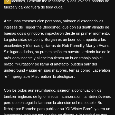
revelaciones, Beneath the Massacre, y dos jóvenes bandas de
O
fuerza y calidad fuera de toda duda.
Ante unas escasas cien personas, saltaron al escenario los
ingleses de Trigger the Bloodshed, que con su death aliñado de
buenas dosis grindcore, impactaron desde un primer momento.
La guturalidad de Jonny Burgan es un buen contrapunto a las
excelentes y técnicas guitarras de Rob Purnell y Martyn Evans.
Sin lugar a dudas, su presentación en nuestro territorio fue de lo
más convincente y si encima tienen un buen trabajo bajo el
brazo, “Purgation” se llama el artefacto, pueden salir del
underground y jugar en ligas mayores, temas como ´Laceration
´e ´Impregnable Miscreation´ lo atestiguan.
Con los oídos aún retumbando, salieron a continuación los
también ingleses de Ignominious Incarceration, también jóvenes
pero que enseguida llamaron la atención del respetable. Su
fichaje por Earache para publicar su “Of Winter Born”, ya era un
interesante reclamo para verlos en directo, y la verdad es que