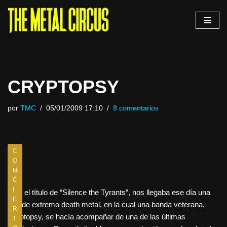
Saltar
al
contenido
CRYPTOPSY
por
TMC
05/01/2009 17:10
8 comentarios
C
O
N
C
I
Bajo el título de “Silence the Tyrants”, nos llegaba ese día una
E
gira de extremo death metal, en la cual una banda veterana,
R
Cryptopsy, se hacía acompañar de una de las últimas
T