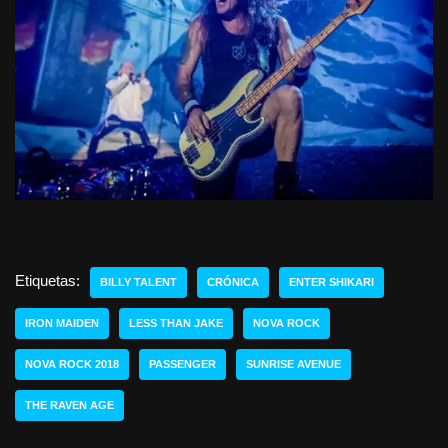
Etiquetas:
BILLY TALENT
CRÓNICA
ENTER SHIKARI
IRON MAIDEN
LESS THAN JAKE
NOVA ROCK
NOVA ROCK 2018
PASSENGER
SUNRISE AVENUE
THE RAVEN AGE