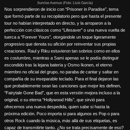
Sunrise Avenue (Foto: Lluís García)
Nos sorprendieron de inicio con “Prisoner in Paradise”, tema
que formó parte de su recopilatorio pero que hasta el presente
tour no habían interpretado en directo, y la arroparon a la
perfección con clásicos como “Lifesaver” o una nueva vuelta de
tuerca a “Forever Yours”, otorgándole un toque ligeramente
progresivo que denota su afición por reinventar sus propias
creaciones. Raul y Riku estuvieron tan sobrios como en ellos
es costumbre, mientras a Sami apenas se le podía distinguir
escondido tras la lejana batería y Osmo Ikonen, el eterno
miembro no oficial del grupo, no paraba de cantar y saltar en
compañía de su inseparable teclado. Para el final dejaron las
que probablemente sean las canciones que mejor les definen,
“Fairytale Gone Bad”, que en esta versión mejora incluso a la
original, o su eterna “Hollywood Hills”, que sirvió para
ofrecernos una nueva despedida, quien sabe si hasta la
próxima edición. Poco importa si para algunos es Pop o para
otros Rock cuando la música, más allá de sus etiquetas, es
capaz de transmitirte tanto. ¿No se trata precisamente de eso?