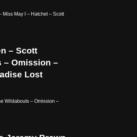
 Miss May I – Hatchet – Scott
n – Scott
s – Omission –
radise Lost
he Wildabouts – Omission –