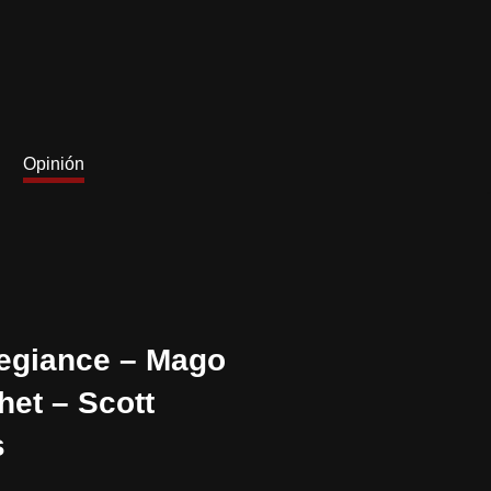
Opinión
legiance – Mago
het – Scott
s