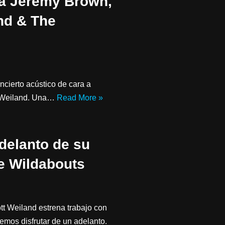
na Jeremy Brown,
and & The
ncierto acústico de cara a
t Weiland. Una…
Read More »
delanto de su
he Wildabouts
tt Weiland estrena trabajo con
emos disfrutar de un adelanto.