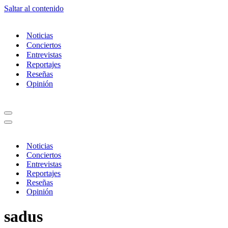
Saltar al contenido
Noticias
Conciertos
Entrevistas
Reportajes
Reseñas
Opinión
Menú
de
Menú
navegación
de
navegación
Noticias
Conciertos
Entrevistas
Reportajes
Reseñas
Opinión
sadus