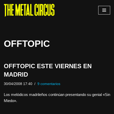
Saltar
al
contenido
OFFTOPIC
OFFTOPIC ESTE VIERNES EN
MADRID
30/04/2008 17:40
9 comentarios
Los melódicos madrileños continúan presentando su genial «Sin
Miedo».