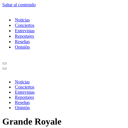
Saltar al contenido
Noticias
Conciertos
Entrevistas
Reportajes
Reseñas
Opinión
Menú
de
Menú
navegación
de
navegación
Noticias
Conciertos
Entrevistas
Reportajes
Reseñas
Opinión
Grande Royale