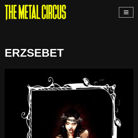
Saltar
al
contenido
ERZSEBET