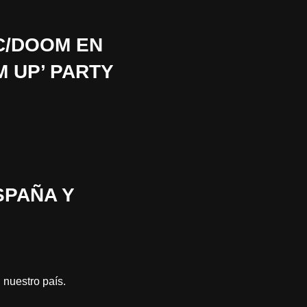
IC/DOOM EN
M UP’ PARTY
SPAÑA Y
 nuestro país.