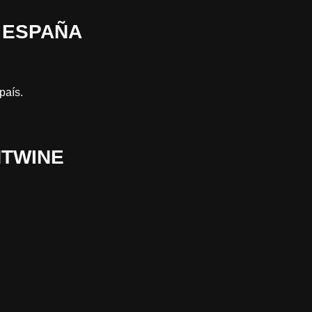
 ESPAÑA
país.
NTWINE