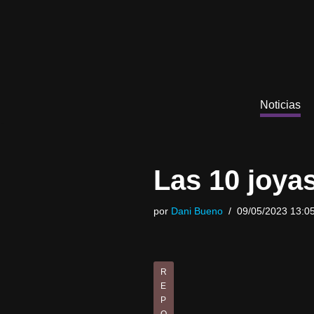
Saltar
al
contenido
Noticias
Las 10 joya
por
Dani Bueno
09/05/2023 13:0
R
E
P