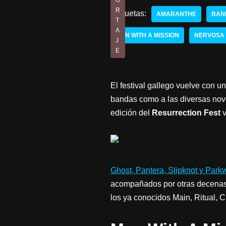
O
R
Etiquetas:
AMARANTHE
BAN
T
A
MAN WITH A MISSION
NERVOSA
J
E
El festival gallego vuelve con u
bandas como a las diversas nove
edición del
Resurrection Fest
Ghost, Pantera, Slipknot y Park
acompañados por otras decenas 
los ya conocidos Main, Ritual, 