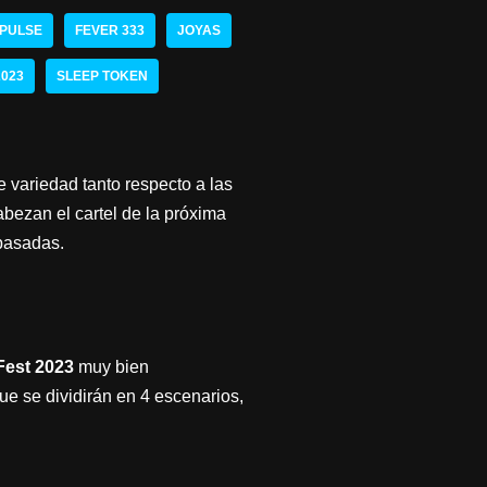
MPULSE
FEVER 333
JOYAS
2023
SLEEP TOKEN
e variedad tanto respecto a las
bezan el cartel de la próxima
 pasadas.
Fest 2023
muy bien
e se dividirán en 4 escenarios,