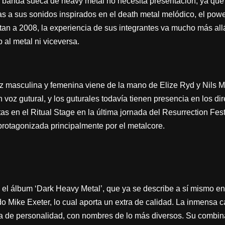
sta banda sueca de heavy metal no necesita presentación, ya que
s a sus sonidos inspirados en el death metal melódico, el power,
an a 2008, la experiencia de sus integrantes va mucho más all
 al metal ni viceversa.
z masculina y femenina viene de la mano de Elize Ryd y Nils Mo
 voz gutural, y los guturales todavía tienen presencia en los di
s en el Ritual Stage en la última jornada del Resurrection Fest
 protagonizada principalmente por el metalcore.
el álbum ‘Dark Heavy Metal’, que ya se describe a sí mismo en 
o Mike Exeter, lo cual aporta un extra de calidad. La inmensa 
a de personalidad, con nombres de lo más diversos. Su combin