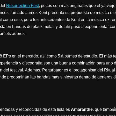
 del
Resurrection Fest
, pocos son más originales que el ya viej
rancés llamado James Kent presenta su propuesta de música ele
val como este, pero los antecedentes de Kent en la música extre
ta en bandas de black metal, y de ahí pasó a experimentar con
sintetizadores.
 8 EPs en el mercado, así como 5 álbumes de estudio. El más rec
periencia y discografía son una buena combinación para uno de
n del festival. Además, Perturbator es el protagonista del Ritual
onde predominan las bandas más siniestras dentro de géneros d
ntadas y reconocidas de esta lista es
Amaranthe
, que tambié