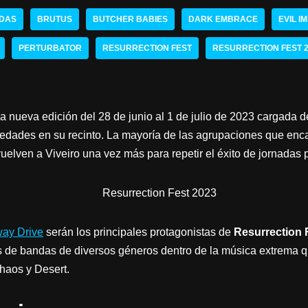
DAS
BRUTUS
BUTCHER BABIES
DARK EMBRACE
EVIL I
PERTURBATOR
RESURRECTION FEST
RESURRECTION FEST 
na nueva edición del 28 de junio al 1 de julio de 2023 cargada d
dades en su recinto. La mayoría de las agrupaciones que enca
vuelven a Viveiro una vez más para repetir el éxito de jornadas
way Drive
serán los principales protagonistas de
Resurrection 
de bandas de diversos géneros dentro de la música extrema qu
Chaos y Desert.