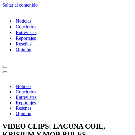
Saltar al contenido
Noticias
Conciertos
Entrevistas
Reportajes
Reseñas
Opinión
Menú
de
Menú
navegación
de
navegación
Noticias
Conciertos
Entrevistas
Reportajes
Reseñas
Opinión
VIDEO CLIPS: LACUNA COIL,
KRISIUM Y MOB RULES