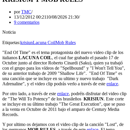
por
TMC
13/12/2012 00:21
10/08/2026 21:30
9 comentarios
Noticia
Etiquetas:
krisiun
Lacuna Coil
Mob Rules
"End Of Time" es el tema protagonista del nuevo video clip de los
italianos
LACUNA COIL
, el cual fue grabado el pasado 17 de
Octubre junto al director Roberto Cinardi (Saku), quien ya trabajó
con el grupo para los vídeos de "Spellbound" y "I Won't Tell You",
de su anterior trabajo de 2009 "Shallow Life". "End Of Time" es
una canción que se incluye en su ultimo y nuevo trabajo "Dark
Adrenaline", y el video clip podrás verlo a través de este
enlace
.
Por otro lado, a través de este
enlace
, podréis disfrutar del video clip
de "The Will To Potency” de los brasileños
KRISIUN
. Este corte
se incluye en su último trabajo "The Great Execution", que se puso
a la venta en Octubre de 2011 bajo el amparo de Century Media
Records.
Y por ultimo os dejamos con el video clip de la canción "Lost", de
los germanos
MOB RULES
, a través de este
enlace
. El tema