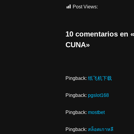
Post Views:
1.870
10 comentarios e
CUNA»
Pingback:
纸飞机下载
Pingback:
pgslot168
Pingback:
mostbet
Pingback:
สล็อตเกาหลี