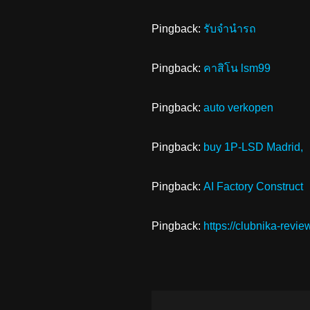
Pingback:
รับจำนำรถ
Pingback:
คาสิโน lsm99
Pingback:
auto verkopen
Pingback:
buy 1P-LSD Madrid,
Pingback:
AI Factory Construct
Pingback:
https://clubnika-review