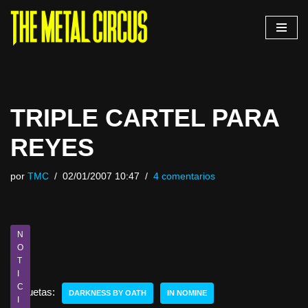
Saltar
al
contenido
TRIPLE CARTEL PARA
REYES
por
TMC
02/01/2007 10:47
4 comentarios
N
O
T
I
C
Etiquetas:
DARKNESS BY OATH
IN NOMINE
I