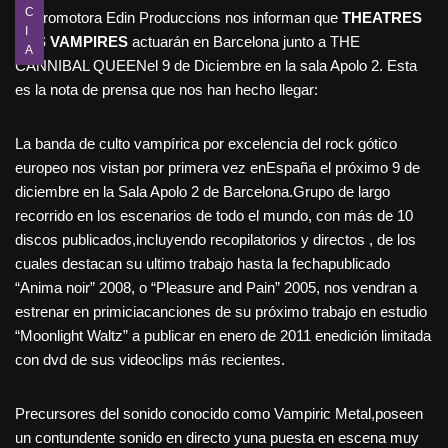
C
La promotora Edin Produccions nos informan que
THEATRES
I
DES VAMPIRES
actuarán en Barcelona junto a THE
A
CANNIBAL QUEENel 9 de Diciembre en la sala Apolo 2. Esta
es la nota de prensa que nos han hecho llegar:
La banda de culto vampírica por excelencia del rock gótico
europeo nos vistan por primera vez enEspaña el próximo 9 de
diciembre en la Sala Apolo 2 de Barcelona.Grupo de largo
recorrido en los escenarios de todo el mundo, con más de 10
discos publicados,incluyendo recopilatorios y directos , de los
cuales destacan su ultimo trabajo hasta la fechapublicado
“Anima noir” 2008, o “Pleasure and Pain” 2005, nos vendran a
estrenar en primiciacanciones de su próximo trabajo en estudio
“Moonlight Waltz” a publicar en enero de 2011 enedición limitada
con dvd de sus videoclips más recientes.
Precursores del sonido conocido como Vampiric Metal,poseen
un contundente sonido en directo yuna puesta en escena muy