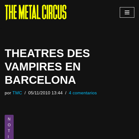
Saltar
al
contenido
THEATRES DES
VAMPIRES EN
BARCELONA
por
TMC
05/11/2010 13:44
4 comentarios
N
O
T
I