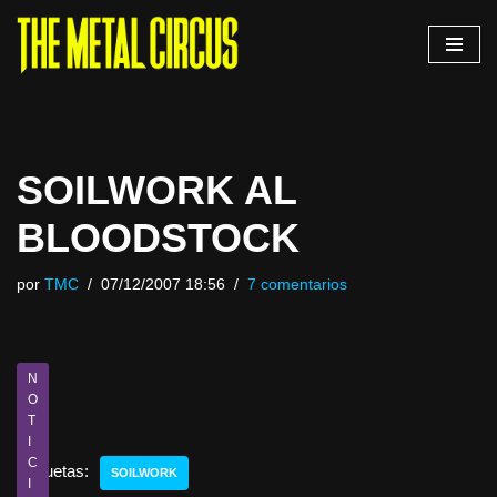
Saltar
al
contenido
SOILWORK AL
BLOODSTOCK
por
TMC
07/12/2007 18:56
7 comentarios
N
O
T
I
C
Etiquetas:
SOILWORK
I