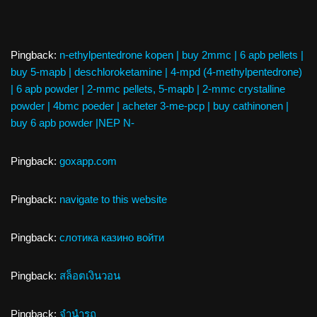
Pingback:
n-ethylpentedrone kopen | buy 2mmc | 6 apb pellets |
buy 5-mapb | deschloroketamine | 4-mpd (4-methylpentedrone)
| 6 apb powder | 2-mmc pellets, 5-mapb | 2-mmc crystalline
powder | 4bmc poeder | acheter 3-me-pcp | buy cathinonen |
buy 6 apb powder |NEP N-
Pingback:
goxapp.com
Pingback:
navigate to this website
Pingback:
слотика казино войти
Pingback:
สล็อตเงินวอน
Pingback:
จำนำรถ