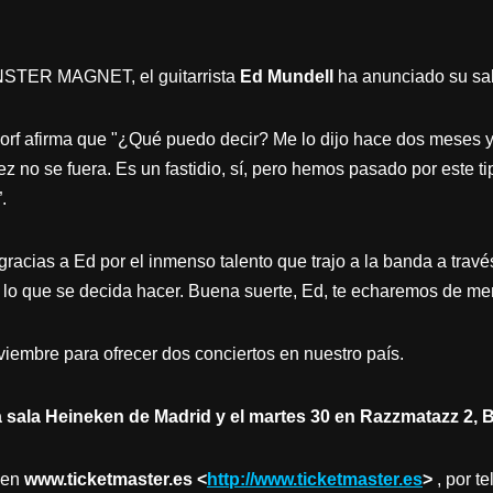
NSTER MAGNET, el guitarrista
Ed Mundell
ha anunciado su sal
orf afirma que "¿Qué puedo decir? Me lo dijo hace dos meses y 
ez no se fuera. Es un fastidio, sí, pero hemos pasado por este t
.
racias a Ed por el inmenso talento que trajo a la banda a travé
lo que se decida hacer. Buena suerte, Ed, te echaremos de me
iembre para ofrecer dos conciertos en nuestro país.
a sala Heineken de Madrid y el martes 30 en Razzmatazz 2,
en
www.ticketmaster.es <
http://www.ticketmaster.es
>
, por t