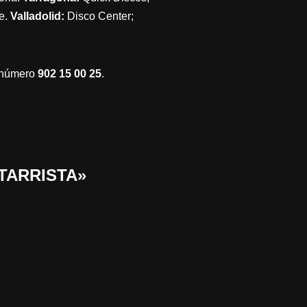
e.
Valladolid:
Disco Center;
l número
902 15 00 25
.
ITARRISTA»