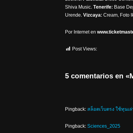
Shiva Music.
Tenerife:
Base Dep
Urende.
Vizcaya:
Cream, Foto I
Por Internet en
www.ticketmaste
Post Views:
885
5 comentarios en
Pingback:
สล็อตเว็บตรง ใช้ทุนเล่
Pingback:
Sciences_2025