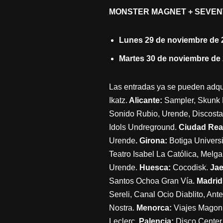
MONSTER MAGNET + SEVEN
Lunes 29 de noviembre de 
Martes 30 de noviembre de
Las entradas ya se pueden adqu
Ikatz.
Alicante:
Sampler, Skunk 
Sonido Rubio, Urende, Discosta
Idols Undreground.
Ciudad Rea
Urende
. Girona:
Botiga Univers
Teatro Isabel La Católica, Melga 
Urende.
Huesca:
Cocodisk.
Ja
Santos Ochoa Gran Vía.
Madrid
Sereli, Canal Ocio Diablito, An
Nostra.
Menorca:
Viajes Magon
Leclerc.
Palencia:
Disco Center