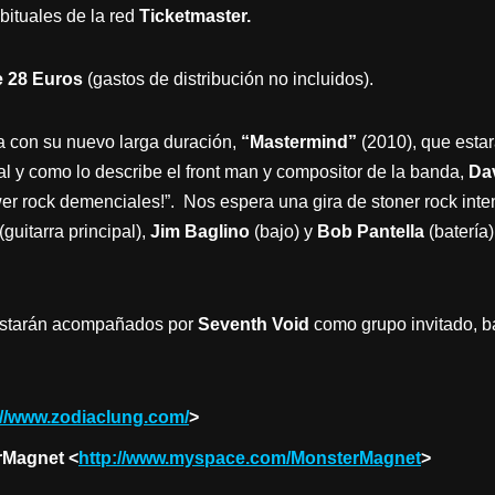
bituales de la red
Ticketmaster.
de 28 Euros
(gastos de distribución no incluidos).
 con su nuevo larga duración,
“Mastermind”
(2010), que estar
al y como lo describe el front man y compositor de la banda,
Da
r rock demenciales!”. Nos espera una gira de stoner rock int
(guitarra principal),
Jim Baglino
(bajo) y
Bob Pantella
(batería
starán acompañados por
Seventh Void
como grupo invitado, 
://www.zodiaclung.com/
>
Magnet <
http://www.myspace.com/MonsterMagnet
>