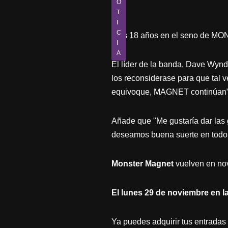
O
T
I
C
Tras 18 años en el seno de MO
I
A
El líder de la banda, Dave Wynd
los reconsiderase para que tal v
equivoque, MAGNET continúan”
Añade que "Me gustaría dar las g
deseamos buena suerte en todo 
Monster Magnet
vuelven en nov
El
lunes 29 de noviembre en l
Ya puedes adquirir tus entradas