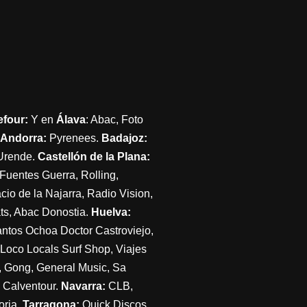
efour:
Y en
Álava
: Abac, Foto
Andorra:
Pyrenees.
Badajoz:
Urende.
Castellón de la Plana:
Fuentes Guerra, Rolling,
cio de la Najarra, Radio Vision,
ts, Abac Donostia.
Huelva:
antos Ochoa Doctor Castroviejo,
Loco Locals Surf Shop, Viajes
 Gong, General Music, Sa
 Calventour.
Navarra:
CLB,
ria.
Tarragona:
Quick Discos,