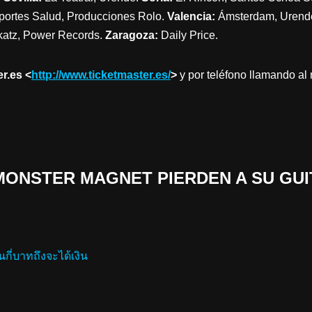
ortes Salud, Producciones Rolo.
Valencia:
Ámsterdam, Urend
katz, Power Records.
Zaragoza:
Daily Price.
r.es <
http://www.ticketmaster.es/
>
y por teléfono llamando a
 «MONSTER MAGNET PIERDEN A SU GU
นกี่บาทถึงจะได้เงิน