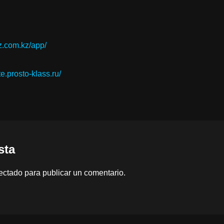
z.com.kz/app/
ite.prosto-klass.ru/
sta
ectado
para publicar un comentario.