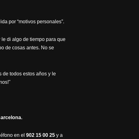
ida por “motivos personales”.
le di algo de tiempo para que
ipo de cosas antes. No se
s de todos estos años y le
nos!"
 Barcelona.
eléfono en el
902 15 00 25
y
a