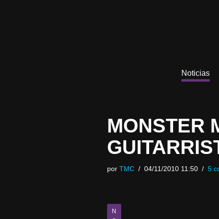
Saltar
al
contenido
Noticias
MONSTER M
GUITARRIS
por
TMC
04/11/2010 11:50
5 c
N