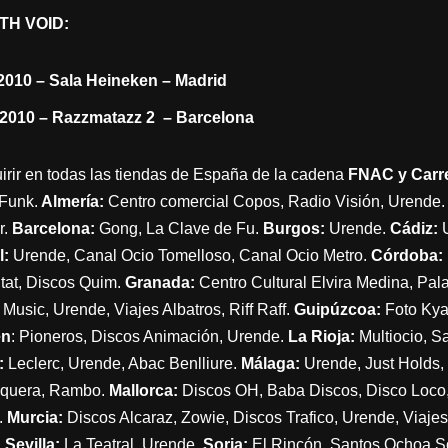
TH VOID:
2010 – Sala Heineken – Madrid
 2010 – Razzmatazz 2 – Barcelona
irir en todas las tiendas de España de la cadena
FNAC y Carr
Funk.
Almería:
Centro comercial Copos, Radio Visión, Urende.
r.
Barcelona:
Gong, La Clave de Fu.
Burgos:
Urende.
Cádiz:
l:
Urende, Canal Ocio Tomelloso, Canal Ocio Metro.
Córdoba:
itat, Discos Quim.
Granada:
Centro Cultural Elvira Medina, Pala
Music, Urende, Viajes Albatros, Riff Raff.
Guipúzcoa:
Foto Kya
en
: Pioneros, Discos Animación, Urende.
La Rioja:
Multiocio, S
:
Leclerc, Urende, Abac Benlliure.
Málaga:
Urende, Just Holds, 
tequera, Rambo.
Mallorca:
Discos OH, Baba Discos, Disco Loco,
.
Murcia:
Discos Alcaraz, Zowie, Discos Trafico, Urende, Viajes
.
Sevilla:
La Teatral, Urende.
Soria:
El Rincón, Santos Ochoa So