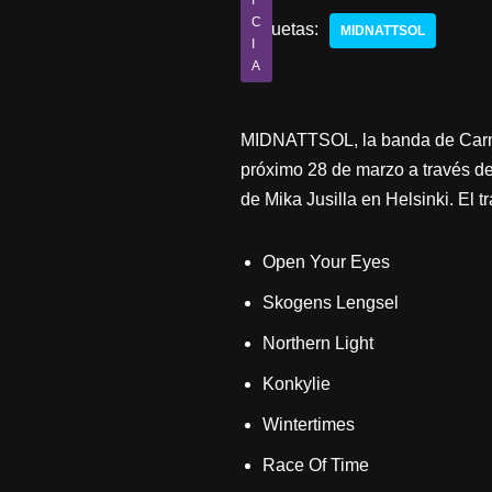
I
C
Etiquetas:
MIDNATTSOL
I
A
MIDNATTSOL, la banda de Carmen
próximo 28 de marzo a través d
de Mika Jusilla en Helsinki. El tr
Open Your Eyes
Skogens Lengsel
Northern Light
Konkylie
Wintertimes
Race Of Time