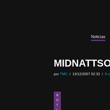
Saltar
al
contenido
Noticias
MIDNATTSO
por
TMC
13/12/2007 02:33
9 c
N
O
T