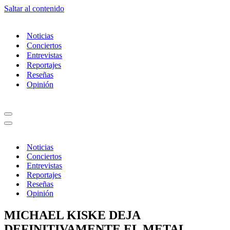
Saltar al contenido
Noticias
Conciertos
Entrevistas
Reportajes
Reseñas
Opinión
Menú
de
Menú
navegación
de
navegación
Noticias
Conciertos
Entrevistas
Reportajes
Reseñas
Opinión
MICHAEL KISKE DEJA
DEFINITIVAMENTE EL METAL