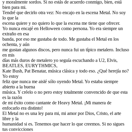
y moralmente sordos. Si no estás de acuerdo conmigo, bien, está
bien para mi.
Tendré que decirlo otra vez: No encajo en la escena Metal. No soy
lo que la
escena quiere y no quiero lo que la escena me tiene que ofrecer.
Yo nunca encajé en Helloween como persona. Yo era siempre un
extraño en esa
banda, por eso me gustaba de todo. Me gustaba el Metal en los
ochenta, y aún
me gustan algunos discos, pero nunca fui un típico metalero. Incluso
en mis
días más duros de metalero yo seguía escuchando a U2, Elvis,
BEATLES, EURYTHMICS,
Kate Bush, Pat Benatar, música clásica y todo eso. ¿Qué herejía no?
Yo estoy
feliz que nunca me aislé sólo oyendo Metal. Yo estaba siempre
abierto a la buena
música. Y créelo o no pero estoy totalmente convencido de que esta
es la razón
de mi éxito como cantante de Heavy Metal. ¡Mi manera de
enfocarlo era distinto!
El Metal no es una ley para mi, mi amor por Dios, Cristo, el arte
libre y la
humanidad si es. Tenemos que hacer lo que creemos. Si no sigues
tus convicciones