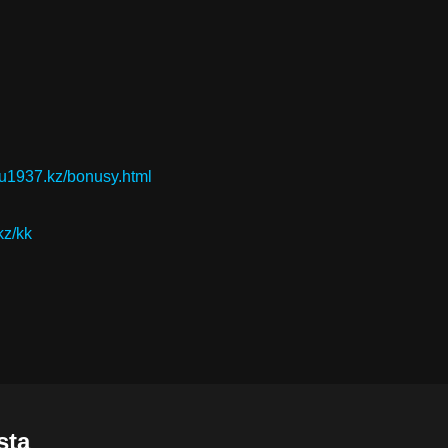
iu1937.kz/bonusy.html
kz/kk
sta