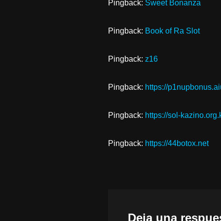
Pingback:
Sweet Bonanza
Pingback:
Book of Ra Slot
Pingback:
z16
Pingback:
https://p1nupbonus.a
Pingback:
https://sol-kazino.org.
Pingback:
https://44botox.net
Deja una respue