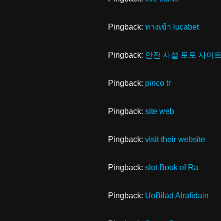
Pingback:
ทางเข้า lucabet
Pingback:
안전 사설 토토 사이
Pingback:
pinco tr
Pingback:
site web
Pingback:
visit their website
Pingback:
slot Book of Ra
Pingback:
UoBilad Alrafidain