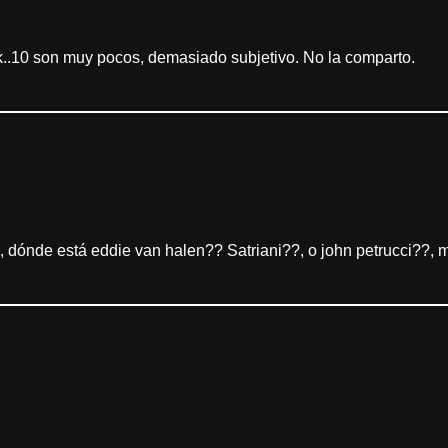
ck..10 son muy pocos, demasiado subjetivo. No la comparto.
 dónde está eddie van halen?? Satriani??, o john petrucci??, m