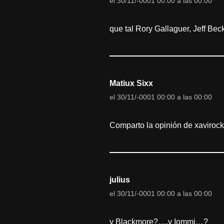
el 30/11/-0001 00:00 a las 00:00
que tal Rory Gallaguer, Jeff Be
Matiux Sixx
el 30/11/-0001 00:00 a las 00:00
Comparto la opinión de xavirock,
julius
el 30/11/-0001 00:00 a las 00:00
y Blackmore?….y Iommi…?