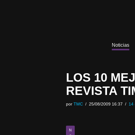
Saltar
al
contenido
Noticias
LOS 10 ME
REVISTA T
por
TMC
25/08/2009 16:37
14 
N