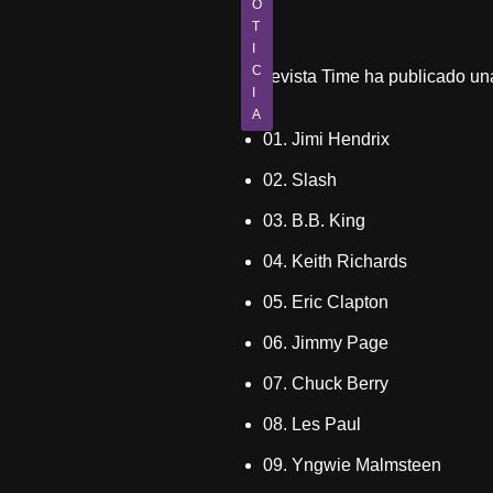
O
T
I
C
La revista Time ha publicado una 
I
A
01. Jimi Hendrix
02. Slash
03. B.B. King
04. Keith Richards
05. Eric Clapton
06. Jimmy Page
07. Chuck Berry
08. Les Paul
09. Yngwie Malmsteen