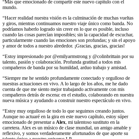
“Más que emocionado de compartir este nuevo capítulo con el
mundo.
“Hacer realidad nuestra visión es la culminación de muchas vueltas
y giros, mientras continuamos nuestro viaje único como banda. No
podríamos haberlo logrado sin creer en lo que es posible, incluso
cuando las cosas parecían imposibles; sin la capacidad de escuchar,
particularmente cuando las emociones son profundas; y sin el apoyo
y amor de todos a nuestro alrededor. ¡Gracias, gracias, gracias!
“Estoy impresionado por @emilyarmstrong y @colinbrittain por su
talento, pasión y colaboración. Profunda gratitud a todos mis
compañeros de banda por su humildad, arduo trabajo y amistad.
“Siempre me he sentido profundamente conectado y orgulloso de
nuestras actuaciones en vivo. A lo largo de los años, me he dado
cuenta de que me siento mejor trabajando activamente con mis
compañeros detrás de escena: en el estudio, colaborando en nuestra
nueva música y ayudando a construir nuestro espectáculo en vivo.
“Estoy muy orgulloso de todo lo que seguimos creando juntos.
Aunque no actuaré en la gira en este nuevo capítulo, estoy súper
emocionado de presentar a
Alex
, mi talentoso sustituto en la
carretera. Alex es un músico de clase mundial, un amigo amable y
reflexivo, y somos verdaderamente afortunados de que aporte su
talento único a nuestro universo LP.