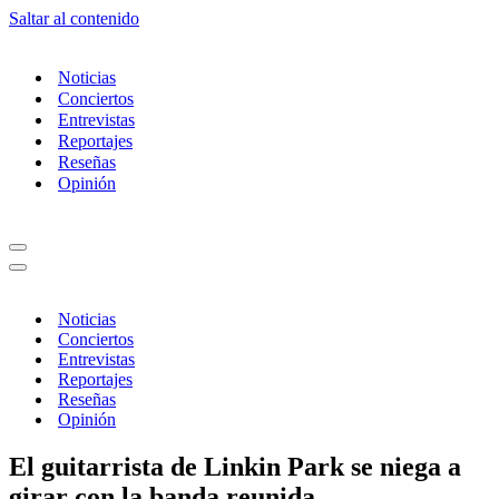
Saltar al contenido
Noticias
Conciertos
Entrevistas
Reportajes
Reseñas
Opinión
Menú
de
Menú
navegación
de
navegación
Noticias
Conciertos
Entrevistas
Reportajes
Reseñas
Opinión
El guitarrista de Linkin Park se niega a
girar con la banda reunida