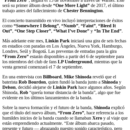
“From Zero”
, llegará el 15 de noviembre a través de Warner. Este
será su primer álbum desde
“One More Light”
de 2017, el último
trabajo antes del fallecimiento de
Chester Bennington
.
El concierto transmitido en vivo incluyó interpretaciones de éxitos
como
“Somewhere I Belong”
,
“Numb”
,
“Faint”
,
“Bleed It
Out”
,
“One Step Closer”
,
“What I’ve Done”
y
“In The End”
.
Más adelante este mes,
Linkin Park
iniciará una gira de seis fechas
en estadios con paradas en Los Ángeles, Nueva York, Hamburgo,
Londres, Seúl y Bogotá. Las preventas de entradas para la gira
“From Zero”
estarán disponibles a partir del 6 de septiembre para
los miembros del club de fans
LP Underground
, mientras que la
venta general comenzará el 7 de septiembre.
En una entrevista con
Billboard
,
Mike Shinoda
reveló que el
baterista
Rob Bourdon
, quien fundó la banda junto a
Shinoda
y
Delson
, decidió alejarse de
Linkin Park
hace algunos años. Según
Shinoda,
Rob
“quería tomar distancia de la banda”, algo que fue
evidente en los últimos lanzamientos de la banda.
Sobre la nueva formación y el futuro de la banda,
Shinoda
explicó
que el título del nuevo álbum,
“From Zero”
, hace referencia a los
humildes inicios de la banda cuando se llamaban
Xero
y al viaje que
están emprendiendo actualmente. “Este álbum abarca pasado,
presente y futuro — abrazando nuestro sonido característico, pero