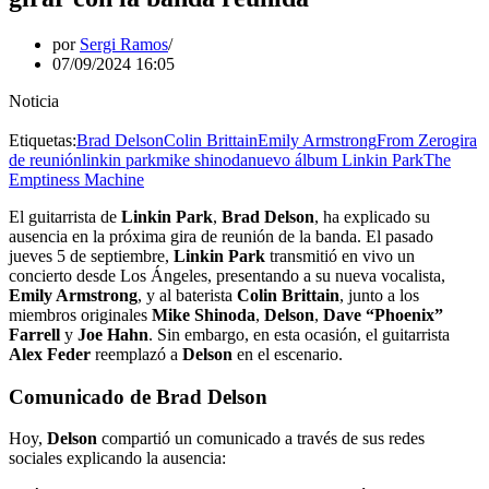
por
Sergi Ramos
07/09/2024 16:05
Noticia
Etiquetas:
Brad Delson
Colin Brittain
Emily Armstrong
From Zero
gira
de reunión
linkin park
mike shinoda
nuevo álbum Linkin Park
The
Emptiness Machine
El guitarrista de
Linkin Park
,
Brad Delson
, ha explicado su
ausencia en la próxima gira de reunión de la banda. El pasado
jueves 5 de septiembre,
Linkin Park
transmitió en vivo un
concierto desde Los Ángeles, presentando a su nueva vocalista,
Emily Armstrong
, y al baterista
Colin Brittain
, junto a los
miembros originales
Mike Shinoda
,
Delson
,
Dave “Phoenix”
Farrell
y
Joe Hahn
. Sin embargo, en esta ocasión, el guitarrista
Alex Feder
reemplazó a
Delson
en el escenario.
Comunicado de Brad Delson
Hoy,
Delson
compartió un comunicado a través de sus redes
sociales explicando la ausencia: