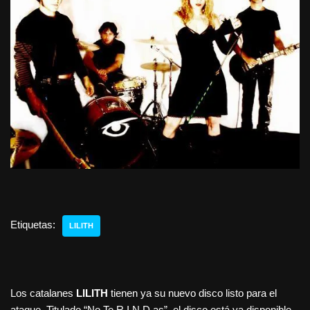
Etiquetas:
LILITH
Los catalanes
LILITH
tienen ya su nuevo disco listo para el
ataque. Titulado “No Te R.I.N.D.as”, el disco está ya disponible