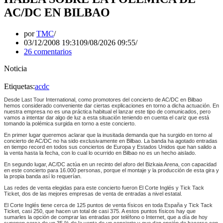
AC/DC EN BILBAO
por
TMC
03/12/2008 19:31
09/08/2026 09:55
26 comentarios
Noticia
Etiquetas:
acdc
Desde Last Tour International, como promotores del concierto de AC/DC en Bilbao
hemos considerado conveniente dar ciertas explicaciones en torno a dicha actuación. En
nuestra empresa no es una práctica habitual el lanzar este tipo de comunicados, pero
vamos a intentar dar algo de luz a esta situación teniendo en cuenta el cariz que está
tomando la polémica surgida en torno a este concierto.
En primer lugar queremos aclarar que la inusitada demanda que ha surgido en torno al
concierto de AC/DC no ha sido exclusivamente en Bilbao. La banda ha agotado entradas
en tiempo record en todos sus conciertos de Europa y Estados Unidos que han salido a
la venta hasta la fecha, con lo cual lo ocurrido en Bilbao no es un hecho aislado.
En segundo lugar, AC/DC actúa en un recinto del aforo del Bizkaia Arena, con capacidad
en este concierto para 16.000 personas, porque el montaje y la producción de esta gira y
la propia banda así lo requerían.
Las redes de venta elegidas para este concierto fueron El Corte Inglés y Tick Tack
Ticket, dos de las mejores empresas de venta de entradas a nivel estatal.
El Corte Inglés tiene cerca de 125 puntos de venta físicos en toda España y Tick Tack
Ticket, casi 250, que hacen un total de casi 375. A estos puntos físicos hay que
sumarles la opción de comprar las entradas por teléfono o Internet, que a día de hoy
suponen cerca de un 35 % de la venta de un concierto y que dan opción de hacerse con