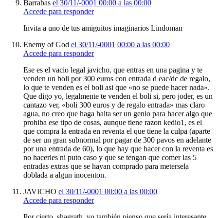
Barrabas
el 30/11/-0001 00:00 a las 00:00
Accede para responder
Invita a uno de tus amiguitos imaginarios Lindoman
Enemy of God
el 30/11/-0001 00:00 a las 00:00
Accede para responder
Ese es el vacio legal javicho, que entras en una pagina y te
venden un boli por 300 euros con entrada d eac/dc de regalo,
lo que te venden es el boli asi que «no se puede hacer nada».
Que digo yo, legalmente te venden el boli si, pero joder, es un
cantazo ver, «boli 300 euros y de regalo entrada» mas claro
agua, no creo que haga halta ser un genio para hacer algo que
prohiba ese tipo de cosas, aunque tiene razon kedio1, es el
que compra la entrada en reventa el que tiene la culpa (aparte
de ser un gran subnormal por pagar de 300 pavos en adelante
por una entrada de 60), lo que hay que hacer con la reventa es
no hacerles ni puto caso y que se tengan que comer las 5
entradas extras que se hayan comprado para metersela
doblada a algun inocenton.
JAVICHO
el 30/11/-0001 00:00 a las 00:00
Accede para responder
Por cierto, shagrath, yo también pienso que sería interesante