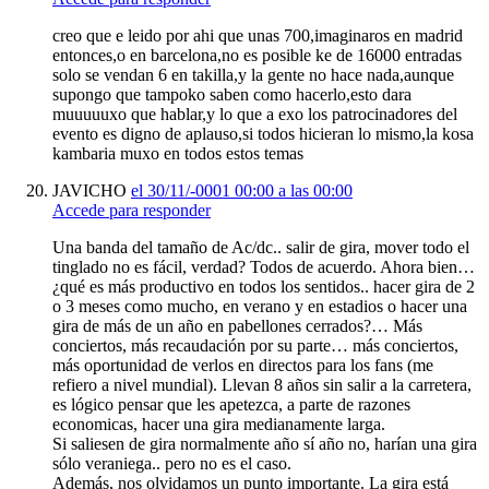
creo que e leido por ahi que unas 700,imaginaros en madrid
entonces,o en barcelona,no es posible ke de 16000 entradas
solo se vendan 6 en takilla,y la gente no hace nada,aunque
supongo que tampoko saben como hacerlo,esto dara
muuuuuxo que hablar,y lo que a exo los patrocinadores del
evento es digno de aplauso,si todos hicieran lo mismo,la kosa
kambaria muxo en todos estos temas
JAVICHO
el 30/11/-0001 00:00 a las 00:00
Accede para responder
Una banda del tamaño de Ac/dc.. salir de gira, mover todo el
tinglado no es fácil, verdad? Todos de acuerdo. Ahora bien…
¿qué es más productivo en todos los sentidos.. hacer gira de 2
o 3 meses como mucho, en verano y en estadios o hacer una
gira de más de un año en pabellones cerrados?… Más
conciertos, más recaudación por su parte… más conciertos,
más oportunidad de verlos en directos para los fans (me
refiero a nivel mundial). Llevan 8 años sin salir a la carretera,
es lógico pensar que les apetezca, a parte de razones
economicas, hacer una gira medianamente larga.
Si saliesen de gira normalmente año sí año no, harían una gira
sólo veraniega.. pero no es el caso.
Además, nos olvidamos un punto importante. La gira está