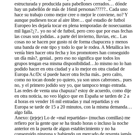
estructurada y producida para pabellones cerrados… dónde
hay un pabellón de más de 16mil personas?????.. Cada uno
hace su trabajo como mejor cree o mejor le conviene, no? Y
aunque pudiesen tocar al aire libre… qué estadio de futbol
Europeo les dejaría tocar en plena temporadas de nosecuantas
mil ligas?¿?.. yo no sé de futbol, pero creo que por esas fechas
las cosas son jodidas.. a parte del invierno, lluvias, etc.. Las
cosas no se hacen por gusto ni de forma chapucera y menos
una banda de este tipo y todo lo que le rodea. A Metallica les
venía bien hacer otra fecha y los promotores han conseguido
un día más?, genial.. pero eso no significa que todos los
grupos tengan esa misma disponibilidad…lo mismo no lo han
podido hacer en otra ciudad y a lo mejor en otra ciudad de
Europa Ac/Dc sí puede hacer otra fecha más.. pero calro,
como no tocan donde yo quiero, ya son unos cabrrones.. pues
no, y el primero jodido soy yo, que tampoco tengo entrada.
Las redes de venta una chapuza? estoy de acuerdo, como dije
en otra noticia, no veo lógico que en España se tarden de 2 a
4 horas en vender 16 mil entradas y mal repartidas y en
Europa se tarde de 15 a 20 minutos, con la misma demanda…
algo falla.
Anexo: (jejeje) Lo de «mal repartidas» (muchas comillas) me
refiero por la gente que se ha tirado horas o incluso la noche
anterior en la puerta de algun establecimiento y no ha
conseguido ninguna y habiendo un mercado de reventa jamás