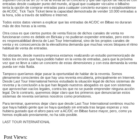
entradas desde cualquier punto del mundo, al igual que cualquier vizcaíno o bilbaíno
tenía la opción de comprar entradas para cualquier concierto europeo o estadounidense
de AC/DC. Tick Tack Ticket tiene la capacidad demostrada de vender 10.000 entradas a
la hora, sólo a través de teléfono e Internet.
Todos estos datos vienen a explicar que las entradas de AC/DC en Bilbao no duraran
más de dos horas a la venta.
Otra cosa es que ciertos puntos de venta físicos de dichos canales de venta no
funcionaran como es debido en Bizkaia y no pudieran expender entradas, pero esto no
es responsabilidad directa de Last Tour International, sino de los propios canales de
venta y es consecuencia de la elevadísima demanda que muchas veces bloquea el ritmo
habitual de venta de entradas.
No obstante, desde nuestra empresa estamos realizando un estudio pormenorizado de
todos los errores que haya podido haber en la venta de entradas, para que la próxima
vez que se lleve a cabo un concierto de estas dimensiones y con esta demanda la venta
pueda ser más fluida.
Tampoco queríamos dejar pasar la oportunidad de hablar de la reventa. Somos
plenamente conscientes de que hay una reventa encubierta, principalmente en Internet.
Desde Last Tour International hemos estudiado la situación legal de dichos sistemas de
reventa y la conclusión a la que han llegado nuestros abogados es que son sistemas
que aprovechan vacíos legales, contra los que no se puede emprender ninguna acción
legal. De lo contrario, queremos dejar claro que los primeros que denunciarían estos
sistemas de reventa seríamos nosotros como promotores.
Para terminar, queremos dejar claro que desde Last Tour International sentimos mucho
que haya habido gente que se haya quedado sin entrada tras largas esperas y nos
hubiera gustado que el aforo para ver a AC/DC en Bilbao fuese mayor, pero, como ya
hemos explicado previamente, no ha sido posible.
LAST TOUR INTERNATIONAL
Post Views:
1.368