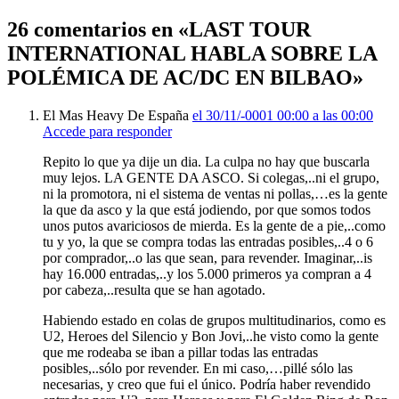
26 comentarios en «LAST TOUR
INTERNATIONAL HABLA SOBRE LA
POLÉMICA DE AC/DC EN BILBAO»
El Mas Heavy De España
el 30/11/-0001 00:00 a las 00:00
Accede para responder
Repito lo que ya dije un dia. La culpa no hay que buscarla
muy lejos. LA GENTE DA ASCO. Si colegas,..ni el grupo,
ni la promotora, ni el sistema de ventas ni pollas,…es la gente
la que da asco y la que está jodiendo, por que somos todos
unos putos avariciosos de mierda. Es la gente de a pie,..como
tu y yo, la que se compra todas las entradas posibles,..4 o 6
por comprador,..o las que sean, para revender. Imaginar,..is
hay 16.000 entradas,..y los 5.000 primeros ya compran a 4
por cabeza,..resulta que se han agotado.
Habiendo estado en colas de grupos multitudinarios, como es
U2, Heroes del Silencio y Bon Jovi,..he visto como la gente
que me rodeaba se iban a pillar todas las entradas
posibles,..sólo por revender. En mi caso,…pillé sólo las
necesarias, y creo que fui el único. Podría haber revendido