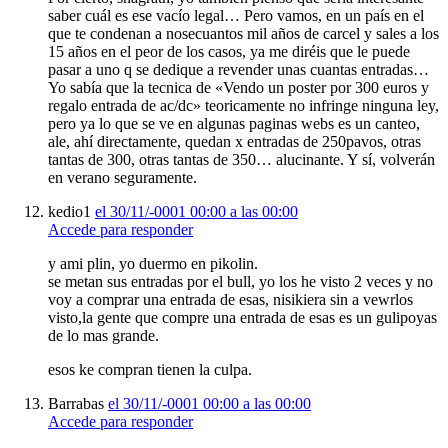
saber cuál es ese vacío legal… Pero vamos, en un país en el
que te condenan a nosecuantos mil años de carcel y sales a los
15 años en el peor de los casos, ya me diréis que le puede
pasar a uno q se dedique a revender unas cuantas entradas…
Yo sabía que la tecnica de «Vendo un poster por 300 euros y
regalo entrada de ac/dc» teoricamente no infringe ninguna ley,
pero ya lo que se ve en algunas paginas webs es un canteo,
ale, ahí directamente, quedan x entradas de 250pavos, otras
tantas de 300, otras tantas de 350… alucinante. Y sí, volverán
en verano seguramente.
kedio1
el 30/11/-0001 00:00 a las 00:00
Accede para responder
y ami plin, yo duermo en pikolin.
se metan sus entradas por el bull, yo los he visto 2 veces y no
voy a comprar una entrada de esas, nisikiera sin a vewrlos
visto,la gente que compre una entrada de esas es un gulipoyas
de lo mas grande.
esos ke compran tienen la culpa.
Barrabas
el 30/11/-0001 00:00 a las 00:00
Accede para responder