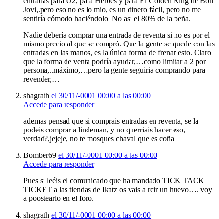
entradas para U2, para Heroes y para El Golden Ring de Bon
Jovi,.pero eso no es lo mio, es un dinero fácil, pero no me
sentiría cómodo haciéndolo. No asi el 80% de la peña.
Nadie debería comprar una entrada de reventa si no es por el
mismo precio al que se compró. Que la gente se quede con las
entradas en las manos, es la única forma de frenar esto. Claro
que la forma de venta podría ayudar,…como limitar a 2 por
persona,..máximo,…pero la gente seguiria comprando para
revender,…
shagrath
el 30/11/-0001 00:00 a las 00:00
Accede para responder
ademas pensad que si comprais entradas en reventa, se la
podeis comprar a lindeman, y no querriais hacer eso,
verdad?,jejeje, no te mosques chaval que es coña.
Bomber69
el 30/11/-0001 00:00 a las 00:00
Accede para responder
Pues si leéis el comunicado que ha mandado TICK TACK
TICKET a las tiendas de Ikatz os vais a reir un huevo…. voy
a poostearlo en el foro.
shagrath
el 30/11/-0001 00:00 a las 00:00