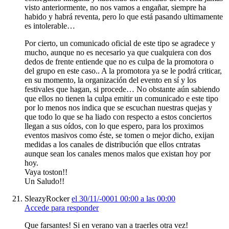
visto anteriormente, no nos vamos a engañar, siempre ha
habido y habrá reventa, pero lo que está pasando ultimamente
es intolerable…
Por cierto, un comunicado oficial de este tipo se agradece y
mucho, aunque no es necesario ya que cualquiera con dos
dedos de frente entiende que no es culpa de la promotora o
del grupo en este caso.. A la promotora ya se le podrá criticar,
en su momento, la organización del evento en sí y los
festivales que hagan, si procede… No obstante aún sabiendo
que ellos no tienen la culpa emitir un comunicado e este tipo
por lo menos nos indica que se escuchan nuestras quejas y
que todo lo que se ha liado con respecto a estos conciertos
llegan a sus oídos, con lo que espero, para los proximos
eventos masivos como éste, se tomen o mejor dicho, exijan
medidas a los canales de distribución que ellos cntratas
aunque sean los canales menos malos que existan hoy por
hoy.
Vaya toston!!
Un Saludo!!
SleazyRocker
el 30/11/-0001 00:00 a las 00:00
Accede para responder
Que farsantes! Si en verano van a traerles otra vez!