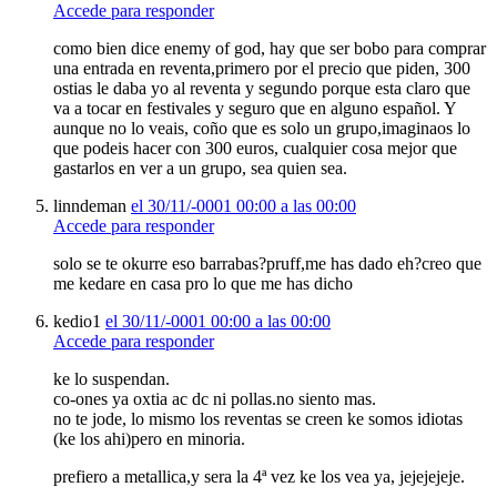
Accede para responder
como bien dice enemy of god, hay que ser bobo para comprar
una entrada en reventa,primero por el precio que piden, 300
ostias le daba yo al reventa y segundo porque esta claro que
va a tocar en festivales y seguro que en alguno español. Y
aunque no lo veais, coño que es solo un grupo,imaginaos lo
que podeis hacer con 300 euros, cualquier cosa mejor que
gastarlos en ver a un grupo, sea quien sea.
linndeman
el 30/11/-0001 00:00 a las 00:00
Accede para responder
solo se te okurre eso barrabas?pruff,me has dado eh?creo que
me kedare en casa pro lo que me has dicho
kedio1
el 30/11/-0001 00:00 a las 00:00
Accede para responder
ke lo suspendan.
co-ones ya oxtia ac dc ni pollas.no siento mas.
no te jode, lo mismo los reventas se creen ke somos idiotas
(ke los ahi)pero en minoria.
prefiero a metallica,y sera la 4ª vez ke los vea ya, jejejejeje.