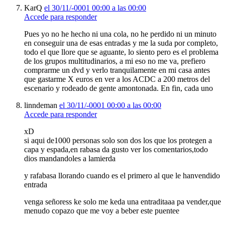
KarQ
el 30/11/-0001 00:00 a las 00:00
Accede para responder
Pues yo no he hecho ni una cola, no he perdido ni un minuto
en conseguir una de esas entradas y me la suda por completo,
todo el que llore que se aguante, lo siento pero es el problema
de los grupos multitudinarios, a mi eso no me va, prefiero
comprarme un dvd y verlo tranquilamente en mi casa antes
que gastarme X euros en ver a los ACDC a 200 metros del
escenario y rodeado de gente amontonada. En fin, cada uno
linndeman
el 30/11/-0001 00:00 a las 00:00
Accede para responder
xD
si aqui de1000 personas solo son dos los que los protegen a
capa y espada,en rabasa da gusto ver los comentarios,todo
dios mandandoles a lamierda
y rafabasa llorando cuando es el primero al que le hanvendido
entrada
venga señoress ke solo me keda una entraditaaa pa vender,que
menudo copazo que me voy a beber este puentee