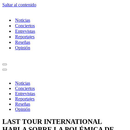
Saltar al contenido
Noticias
Conciertos
Entrevistas
Reportajes
Reseñas
Opinión
Menú
de
Menú
navegación
de
navegación
Noticias
Conciertos
Entrevistas
Reportajes
Reseñas
Opinión
LAST TOUR INTERNATIONAL
HABLA SOBRE LA POLÉMICA DE