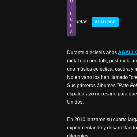
O
T
I
C
Etiquetas:
AGALLOCH
I
A
Durante dieciséis años
AGALL
metal con neo-folk, post-rock, 
una música ecléctica, oscura y 
No en vano los han llamado "cre
Sus primeros álbumes
"Pale Fol
espaldarazo necesario para que
Unidos.
En 2010 lanzaron su cuarto lar
experimentando y desarrollando
diferentes.