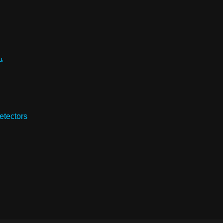
น
etectors