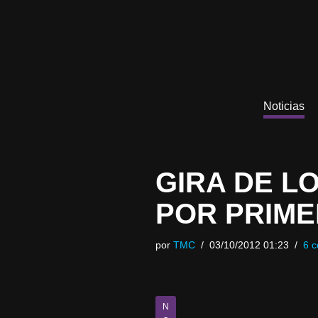
Saltar
al
contenido
Noticias
GIRA DE L
POR PRIME
por
TMC
03/10/2012 01:23
6 c
N