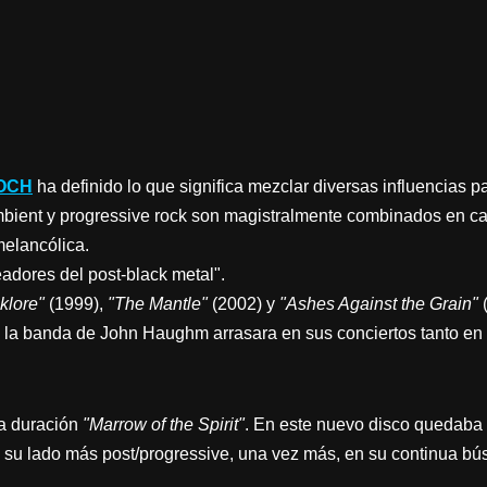
OCH
ha definido lo que significa mezclar diversas influencias p
ambient y progressive rock son magistralmente combinados en c
melancólica.
adores del post-black metal".
klore"
(1999),
"The Mantle"
(2002) y
"Ashes Against the Grain"
(
 la banda de John Haughm arrasara en sus conciertos tanto e
ga duración
"Marrow of the Spirit"
. En este nuevo disco quedaba 
 su lado más post/progressive, una vez más, en su continua b