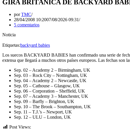
GIRA BRITÁNICA DE BACKYARD BAB
por
TMC
28/04/2008 10:20
07/08/2026 09:31
5 comentarios
Noticia
Etiquetas:
backyard babies
Los suecos BACKYARD BABIES han confirmado una serie de fechas en
extensa que llegará a muchos otros países europeos. Las fechas son las
Sep. 02 – Academy 2 – Birmingham, UK
Sep. 03 – Rock City – Nottingham, UK
Sep. 04 – Academy 2 – Newcastle, UK
Sep. 05 – Cathouse – Glasgow, UK
Sep. 06 – Corporation – Sheffield, UK
Sep. 07 – Academy 3 – Manchester, UK
Sep. 09 – Barfly – Brighton, UK
Sep. 10 – The Brook – Southampton, UK
Sep. 11 – T.J.’s – Newport, UK
Sep. 12 – ULU – London, UK
Post Views:
470