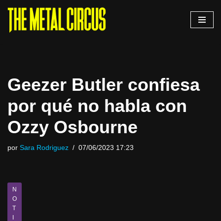
Saltar
al
contenido
Geezer Butler confiesa
por qué no habla con
Ozzy Osbourne
por
Sara Rodriguez
07/06/2023 17:23
N
O
T
I