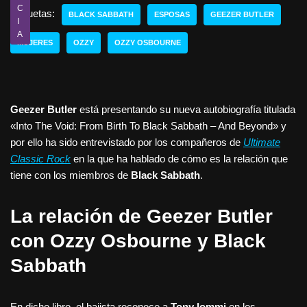
C
Etiquetas:
BLACK SABBATH
ESPOSAS
GEEZER BUTLER
I
A
MUJERES
OZZY
OZZY OSBOURNE
Geezer Butler
está presentando su nueva autobiografía titulada
«Into The Void: From Birth To Black Sabbath – And Beyond» y
por ello ha sido entrevistado por los compañeros de
Ultimate
Classic Rock
en la que ha hablado de cómo es la relación que
tiene con los miembros de
Black Sabbath
.
La relación de Geezer Butler
con Ozzy Osbourne y Black
Sabbath
En dicho libro, el bajista reconoce a
Tony Iommi
en los