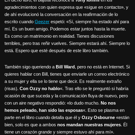
agradecimientos con quien expresa que «sigue en contacto», y
de ahí evolucionó la conversación en la reafirmación de lo
escrito cuando
Geezer
espetó: «Sí, siempre ha estado ahí para
mí. Es un buen amigo. Podemos estar juntos hasta la muerte.
Es como un matrimonio en realidad. Tienes discusiones
terribles, pero tras reñir vuelves. Siempre estará ahí. Siempre lo
está. Espero que esté después de este libro también.
También sigo queriendo a
Bill Ward
, pero no está en Internet. Si
quieres hablar con Bill, tienes que enviarle un correo electrónico
a su mujer y ella se lo tiene que decir. Es realmente extraño
(risas).
Con Ozzy no hablo
«. Tras ello se le preguntó si habría
ocasión de que suceda y la comunicación fluya de nuevo, pero
con un aire negativo respondió: «lo dudo mucho.
No nos
hemos peleado, han sido las esposas
«. Esto se plasma en
parte en el libro cuando detalla que él y
Ozzy Osbourne
«están
bien, solo es que a ambos
nos mandan nuestras mujeres
. Él
tiene un corazón grande y siempre estuvo ahí para mí».