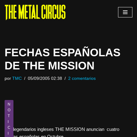
Saltar
al
contenido
FECHAS ESPAÑOLAS
DE THE MISSION
por
TMC
05/09/2005 02:38
2 comentarios
N
O
T
I
C
Los legendarios ingleses THE MISSION anuncian cuatro
I
fechas españolas en Octubre