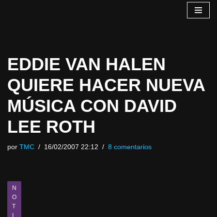
Saltar
al
contenido
EDDIE VAN HALEN
QUIERE HACER NUEVA
MÚSICA CON DAVID
LEE ROTH
por
TMC
16/02/2007 22:12
8 comentarios
N
O
T
I