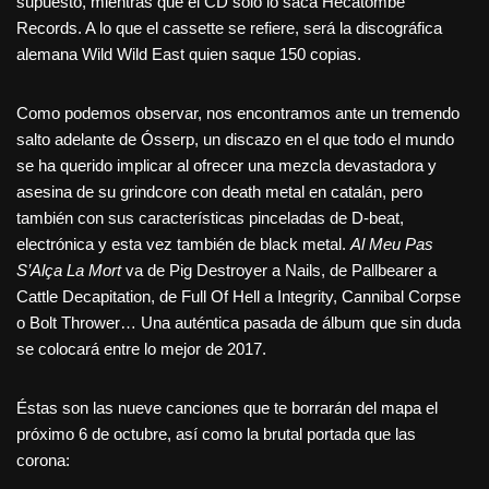
supuesto, mientras que el CD sólo lo saca Hecatombe
Records. A lo que el cassette se refiere, será la discográfica
alemana Wild Wild East quien saque 150 copias.
Como podemos observar, nos encontramos ante un tremendo
salto adelante de Ósserp, un discazo en el que todo el mundo
se ha querido implicar al ofrecer una mezcla devastadora y
asesina de su grindcore con death metal en catalán, pero
también con sus características pinceladas de D-beat,
electrónica y esta vez también de black metal.
Al Meu Pas
S’Alça La Mort
va de Pig Destroyer a Nails, de Pallbearer a
Cattle Decapitation, de Full Of Hell a Integrity, Cannibal Corpse
o Bolt Thrower… Una auténtica pasada de álbum que sin duda
se colocará entre lo mejor de 2017.
Éstas son las nueve canciones que te borrarán del mapa el
próximo 6 de octubre, así como la brutal portada que las
corona: