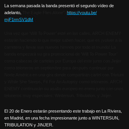
La semana pasada la banda presentó el segundo vídeo de
adelanto,
The Eagle Flies Alone”:
https://youtu.be/
mjF1rmSV1dM
Una vez que ‘Will To Power’ esté en las calles, ARCH ENEMY
estarán haciendo lo que mejor saben hacer, que es ¡volver a la
carretera y llevar sus nuevos himnos por todo el mundo! La
banda empezará su gira promocional de ‘Will To Power Tour’
como cabezas de carteles por Europa del este junto con Jinjer
como teloneros en septiembre para después continuar por
Norte América en una gira donde compartirán cartel con Trivium
y While She Sleeps, Fit For An Autopsy como teloneros. ARCH
ENEMY continuarán su asalto europeo en enero junto con unos
teloneros muy especiales: Wintersun, Tribulation, y Jinjer.
El 20 de Enero estarán presentando este trabajo en La Riviera,
en Madrid, en una fecha impresionante junto a WINTERSUN,
TRIBULATION y JINJER.