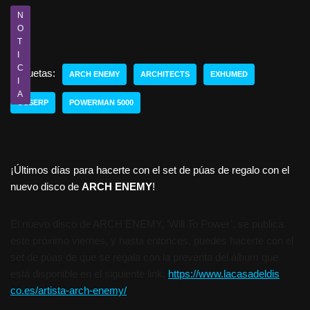
N
O
T
I
C
Etiquetas:
ARCH ENEMY
ARCHITECTS
EXHUMED
I
A
OSSERP
POWERMAN 5000
¡Últimos días para hacerte con el set de púas de regalo con el
nuevo disco de
ARCH ENEMY
!
El nuevo disco de ARCH ENEMY, ‘Will To Power’, se publica
este próximo viernes, y hasta entonces, puedes hacerte con el
set de púas de que se regala con la preventa del álbum que
está disponible en el siguiente link,
https://www.lacasadeldis
co.es/artista-arch-enemy/