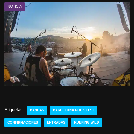
NOTICIA
Etiquetas:
BANDAS
BARCELONA ROCK FEST
CONFIRMACIONES
ENTRADAS
RUNNING WILD