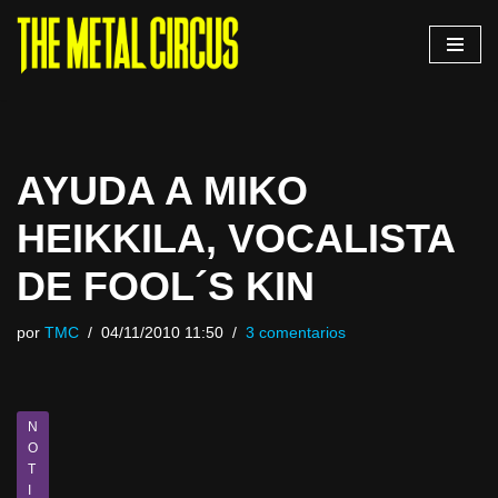
Saltar
al
contenido
AYUDA A MIKO
HEIKKILA, VOCALISTA
DE FOOL´S KIN
por
TMC
04/11/2010 11:50
3 comentarios
N
O
T
I