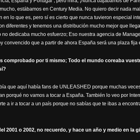
rancia, España y Portugal”, pero mira, ¡Nunca bajábamos de París
mucho, estábamos en Century Media. No quiero decir nada malo
on en lo que es, pero sí es cierto que nunca tuvieron especial i
on diferentes y tenemos una distribución mucho mejor que lleg
o no dedicaba mucho esfuerzo; Eso nuestra agencia de Managem
y convencido que a partir de ahora España será una plaza fija 
ás comprobado por ti mismo; Todo el mundo coreaba vuestro
sí?
sabía que aquí había fans de UNLEASHED porque muchas veces 
n porqué no vamos a tocar a España. También lo veo por Intern
rte a ir a tocar a un país porque no sabías que te ibas a encontra
del 2001 o 2002, no recuerdo, y hace un año y medio en la g