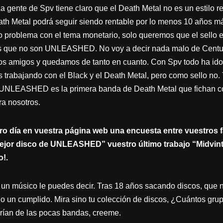
La gente de Spv tiene claro que el Death Metal no es un estilo r
ath Metal podrá seguir siendo rentable por lo menos 10 años m
problema con el tema monetario, solo queremos que el sello es
s que no son UNLEASHED. No voy a decir nada malo de Century
 amigos y quedamos de tanto en cuanto. Con Spv todo ha ido 
s trabajando con el Black y el Death Metal, pero como sello no
ASHED es la primera banda de Death Metal que fichan como 
ra nosotros.
otro día en vuestra página web una encuesta entre vuestros
ejor disco de UNLEASHED” vuestro último trabajo “Midvinte
o!.
 a un músico le puedes decir. Tras 18 años sacando discos, que 
do un cumplido. Mira sino tu colección de discos, ¿Cuántos gr
an de las pocas bandas, creeme.