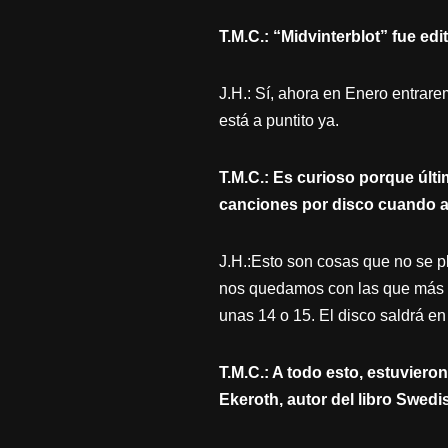
T.M.C.: “Midvinterblot” fue e
J.H.: Sí, ahora en Enero entrar
está a puntito ya.
T.M.C.: Es curioso porque últ
canciones por disco cuando a
J.H.:Esto son cosas que no se
nos quedamos con las que más n
unas 14 o 15. El disco saldrá e
T.M.C.: A todo esto, estuvie
Ekeroth, autor del libro Swedi