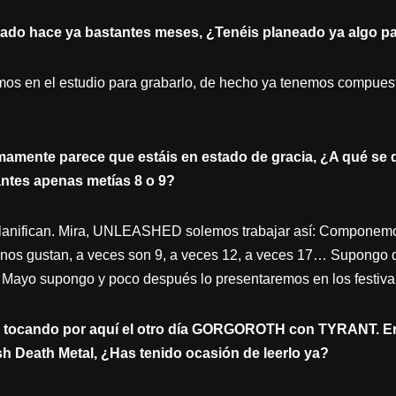
ditado hace ya bastantes meses, ¿Tenéis planeado ya algo p
emos en el estudio para grabarlo, de hecho ya tenemos compuest
imamente parece que estáis en estado de gracia, ¿A qué se 
ntes apenas metías 8 o 9?
 planifican. Mira, UNLEASHED solemos trabajar así: Componem
os gustan, a veces son 9, a veces 12, a veces 17… Supongo q
n Mayo supongo y poco después lo presentaremos en los festiva
ron tocando por aquí el otro día GORGOROTH con TYRANT. 
sh Death Metal, ¿Has tenido ocasión de leerlo ya?