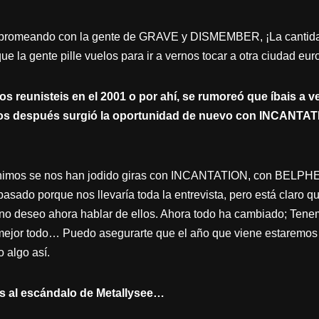
mos bromeando con la gente de GRAVE y DISMEMBER, ¡La cantid
ue la gente pille vuelos para ir a vernos tocar a otra ciudad eur
 reunisteis en el 2001 o por ahí, se rumoreó que íbais a ve
ños después surgió la oportunidad de nuevo con INCANTATI
reunimos se nos han jodido giras con INCANTATION, con B
asado porque nos llevaría toda la entrevista, pero está claro q
no deseo ahora hablar de ellos. Ahora todo ha cambiado; Tenem
 mejor todo… Puedo asegurarte que el año que viene estaremos 
 algo así.
es al escándalo de Metallysee…