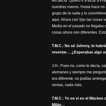
les decía “Quiero ir a tocar a F
nuestras manos. Hasta hace no 
grupo de la nada y lo convirtier
aquí. Ahora con Spv las cosas s
Media en el pasado no llegaba 
cosas ahora son diferentes. Esto
T.M.C.: No sé Johnny, lo habr
reventar… ¿Esperabas algo a
J.H.: Pues no, como te decía, 
alemanes y siempre me pregunta
era diferente, no podías arriesga
ventas, nada más.
T.M.C.: Yo os vi en el Wacken 
Milán…