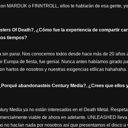
o con MARDUK o FINNTROLL, ellos te hablarán de esa gente, y
asters Of Death?, ¿Cómo fue la experiencia de compartir 
jos tiempos?
a sin parar. Nos conocemos todos desde hace más de 20 años a
r Europa de fiesta, fue genial. Nunca antes habíamos girado ju
n hartos de nosotros y nuestras exigencias etílicas hahahaha.
, ¿Porqué abandonasteis Century Media?, ¿Crees que ellos 
tury Media ya no están interesados en el Death Metal. Respeta
comercialmente viable de ahora en adelante. UNLEASHED lleva 
no hacían nada por nosotros así que presentamos el disco a va