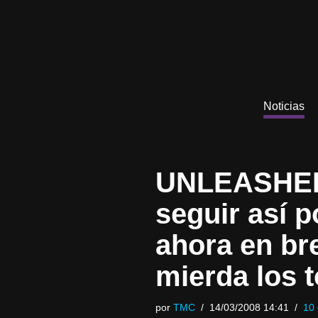
Saltar
al
contenido
Noticias
UNLEASHED: 
seguir así p
ahora en bre
mierda los t
por
TMC
14/03/2008 14:41
10 