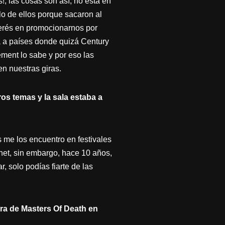
!, las cosas son así, no está en
 de ellos porque sacaron al
nterés en promocionarnos por
a a países donde quizá Century
ent lo sabe y por eso las
en nuestras giras.
s temas y la sala estaba a
me los encuentro en festivales
et, sin embargo, hace 10 años,
r, solo podías fiarte de las
ira de Masters Of Death en