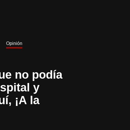
Opinión
ue no podía
spital y
í, ¡A la