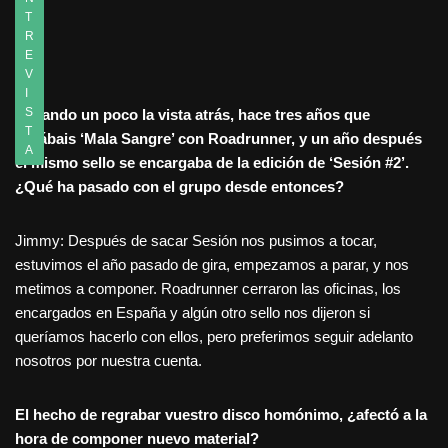
T
R
E
V
I
S
Echando un poco la vista atrás, hace tres años que
T
sacábais ‘Mala Sangre’ con Roadrunner, y un año después
A
el mismo sello se encargaba de la edición de ‘Sesión #2’.
¿Qué ha pasado con el grupo desde entonces?
Jimmy: Después de sacar Sesión nos pusimos a tocar,
estuvimos el año pasado de gira, empezamos a parar, y nos
metimos a componer. Roadrunner cerraron las oficinas, los
encargados en España y algún otro sello nos dijeron si
queríamos hacerlo con ellos, pero preferimos seguir adelanto
nosotros por nuestra cuenta.
El hecho de regrabar vuestro disco homónimo, ¿afectó a la
hora de componer nuevo material?