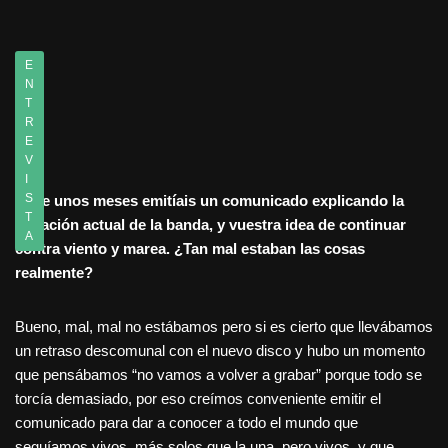
E
N
T
R
E
V
I
S
Hace unos meses emitíais un comunicado explicando la
T
situación actual de la banda, y vuestra idea de continuar
A
contra viento y marea. ¿Tan mal estaban las cosas
realmente?
Bueno, mal, mal no estábamos pero si es cierto que llevábamos
un retraso descomunal con el nuevo disco y hubo un momento
que pensábamos “no vamos a volver a grabar” porque todo se
torcía demasiado, por eso creímos conveniente emitir el
comunicado para dar a conocer a todo el mundo que
seguíamos vivos, más solos que la una, pero vivos, y que