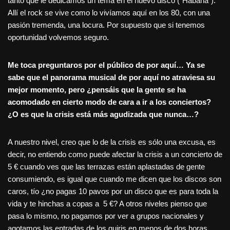
tanto que le dedicamos un tema en el nuevo disco (“Habana”).
Allí el rock se vive como lo vivíamos aquí en los 80, con una
pasión tremenda, una locura. Por supuesto que si tenemos
oportunidad volvemos seguro.
Me toca preguntaros por el público de por aquí… Ya se
sabe que el panorama musical de por aquí no atraviesa su
mejor momento, pero ¿pensáis que la gente se ha
acomodado en cierto modo de cara a ir a los conciertos?
¿O es que la crisis está más agudizada que nunca…?
A nuestro nivel, creo que lo de la crisis es sólo una excusa, es
decir, no entiendo como puede afectar la crisis a un concierto de
5 € cuando ves que las terrazas están aplastadas de gente
consumiendo, es igual que cuando me dicen que los discos son
caros, tío ¿no pagas 10 pavos por un disco que es para toda la
vida y te hinchas a copas a 5 €? A otros niveles pienso que
pasa lo mismo, no pagamos por ver a grupos nacionales y
agotamos las entradas de los guiris en menos de dos horas,