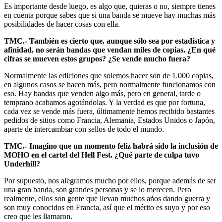
Es importante desde luego, es algo que, quieras o no, siempre tienes
en cuenta porque sabes que si una banda se mueve hay muchas más
posibilidades de hacer cosas con ella.
TMC.- También es cierto que, aunque sólo sea por estadística y
afinidad, no serán bandas que vendan miles de copias. ¿En qué
cifras se mueven estos grupos? ¿Se vende mucho fuera?
Normalmente las ediciones que solemos hacer son de 1.000 copias,
en algunos casos se hacen más, pero normalmente funcionamos con
eso. Hay bandas que venden algo más, pero en general, tarde o
temprano acabamos agotándolas. Y la verdad es que por fortuna,
cada vez se vende más fuera, últimamente hemos recibido bastantes
pedidos de sitios como Francia, Alemania, Estados Unidos o Japón,
aparte de intercambiar con sellos de todo el mundo.
TMC.- Imagino que un momento feliz habrá sido la inclusión de
MOHO en el cartel del Hell Fest. ¿Qué parte de culpa tuvo
Underhill?
Por supuesto, nos alegramos mucho por ellos, porque además de ser
una gran banda, son grandes personas y se lo merecen. Pero
realmente, ellos son gente que llevan muchos años dando guerra y
son muy conocidos en Francia, así que el mérito es suyo y por eso
creo que les llamaron.