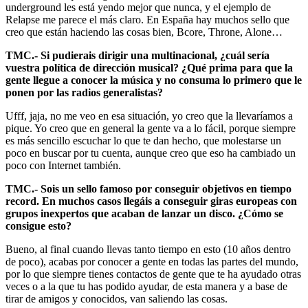
underground les está yendo mejor que nunca, y el ejemplo de
Relapse me parece el más claro. En España hay muchos sello que
creo que están haciendo las cosas bien, Bcore, Throne, Alone…
TMC.- Si pudierais dirigir una multinacional, ¿cuál sería
vuestra política de dirección musical? ¿Qué prima para que la
gente llegue a conocer la música y no consuma lo primero que le
ponen por las radios generalistas?
Ufff, jaja, no me veo en esa situación, yo creo que la llevaríamos a
pique. Yo creo que en general la gente va a lo fácil, porque siempre
es más sencillo escuchar lo que te dan hecho, que molestarse un
poco en buscar por tu cuenta, aunque creo que eso ha cambiado un
poco con Internet también.
TMC.- Sois un sello famoso por conseguir objetivos en tiempo
record. En muchos casos llegáis a conseguir giras europeas con
grupos inexpertos que acaban de lanzar un disco. ¿Cómo se
consigue esto?
Bueno, al final cuando llevas tanto tiempo en esto (10 años dentro
de poco), acabas por conocer a gente en todas las partes del mundo,
por lo que siempre tienes contactos de gente que te ha ayudado otras
veces o a la que tu has podido ayudar, de esta manera y a base de
tirar de amigos y conocidos, van saliendo las cosas.