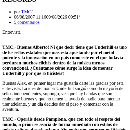
por
TMC
06/08/2007 11:16
09/08/2026 09:51
5 comentarios
Entrevista
TMC.- Buenas Alberto! Ni que decir tiene que Underhill es uno
de los sellos estatales que más está apostando por el metal
potente y la innovación en un país como este en el que todavía
perduran muchos clichés dentro de la música menos
convencional. ¿Cuéntanos cómo surge la idea de montar
Underhill y por qué lo hicisteis?
Buenas Alex, en primer lugar me gustaría darte las gracias por esta
entrevista. La idea de montar Underhill surgió como la mayoría de
sellos independientes, supongo, ves que hay bandas que son
realmente buenas y que no tienen la ayuda de nadie para intentar
tirar adelante, y un día decides dar el paso y comenzar con la
aventura.
TMC.- Operáis desde Pamplona, que con todo el respeto del
mundo, a priori se asocia de forma inmediata con estilos de
música afines al rock urbano. Sin embargo, vosotros os fijásteis