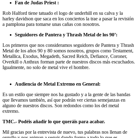
Fan de Judas Priest :
Rob Halford tiene tatuado el logo de underhill en su calva y la
harley davidson que saca en los conciertos la trae a pasar la revisión
a pamplona para tomarse unas cañas con nosotros.
Seguidores de Pantera y Thrash Metal de los 90’:
Los primeros que nos consideramos seguidores de Pantera y Thrash
Metal de los años 90 y 80 somos nosotros, grupos como Testament,
Metallica, Exodus, Megadeth, Sacred Reich, Defiance, Coroner,
Overkill o Anthrax forman parte de nuestros discos más escuchados.
Igualmente, no solo de metal vive el hombre.
Audiencia de Metal Extremo en General:
Es un estilo que siempre nos ha gustado y a la gente de las bandas
que llevamos también, así que podrán ver ciertas semejanzas en
alguno de nuestros discos. Son redondos como los del metal
extremo.
TMC.- Podéis añadir lo que queráis para acabar.
Mil gracias por la entrevista de nuevo, tus palabras nos llenan de
orgullo y nos animan a seguir dando forma a todo lo que es