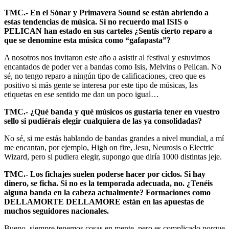
TMC.- En el Sónar y Primavera Sound se están abriendo a
estas tendencias de música. Si no recuerdo mal ISIS o
PELICAN han estado en sus carteles ¿Sentís cierto reparo a
que se denomine esta música como “gafapasta”?
A nosotros nos invitaron este año a asistir al festival y estuvimos
encantados de poder ver a bandas como Isis, Melvins o Pelican. No
sé, no tengo reparo a ningún tipo de calificaciones, creo que es
positivo si más gente se interesa por este tipo de músicas, las
etiquetas en ese sentido me dan un poco igual…
TMC.- ¿Qué banda y qué músicos os gustaría tener en vuestro
sello si pudiérais elegir cualquiera de las ya consolidadas?
No sé, si me estás hablando de bandas grandes a nivel mundial, a mí
me encantan, por ejemplo, High on fire, Jesu, Neurosis o Electric
Wizard, pero si pudiera elegir, supongo que diría 1000 distintas jeje.
TMC.- Los fichajes suelen poderse hacer por ciclos. Si hay
dinero, se ficha. Si no es la temporada adecuada, no. ¿Tenéis
alguna banda en la cabeza actualmente? Formaciones como
DELLAMORTE DELLAMORE están en las apuestas de
muchos seguidores nacionales.
Bueno, siempre tenemos cosas en mente, pero es complicado porque