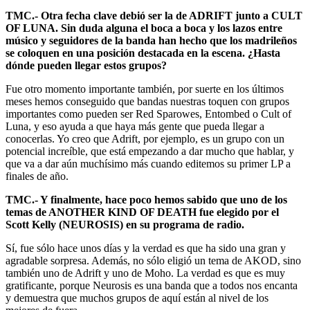
TMC.- Otra fecha clave debió ser la de ADRIFT junto a CULT
OF LUNA. Sin duda alguna el boca a boca y los lazos entre
músico y seguidores de la banda han hecho que los madrileños
se coloquen en una posición destacada en la escena. ¿Hasta
dónde pueden llegar estos grupos?
Fue otro momento importante también, por suerte en los últimos
meses hemos conseguido que bandas nuestras toquen con grupos
importantes como pueden ser Red Sparowes, Entombed o Cult of
Luna, y eso ayuda a que haya más gente que pueda llegar a
conocerlas. Yo creo que Adrift, por ejemplo, es un grupo con un
potencial increíble, que está empezando a dar mucho que hablar, y
que va a dar aún muchísimo más cuando editemos su primer LP a
finales de año.
TMC.- Y finalmente, hace poco hemos sabido que uno de los
temas de ANOTHER KIND OF DEATH fue elegido por el
Scott Kelly (NEUROSIS) en su programa de radio.
Sí, fue sólo hace unos días y la verdad es que ha sido una gran y
agradable sorpresa. Además, no sólo eligió un tema de AKOD, sino
también uno de Adrift y uno de Moho. La verdad es que es muy
gratificante, porque Neurosis es una banda que a todos nos encanta
y demuestra que muchos grupos de aquí están al nivel de los