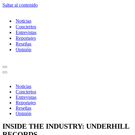
Saltar al contenido
Noticias
Conciertos
Entrevistas
Reportajes
Reseñas
Opinión
Menú
de
Menú
navegación
de
navegación
Noticias
Conciertos
Entrevistas
Reportajes
Reseñas
Opinión
INSIDE THE INDUSTRY: UNDERHILL
RECORDS