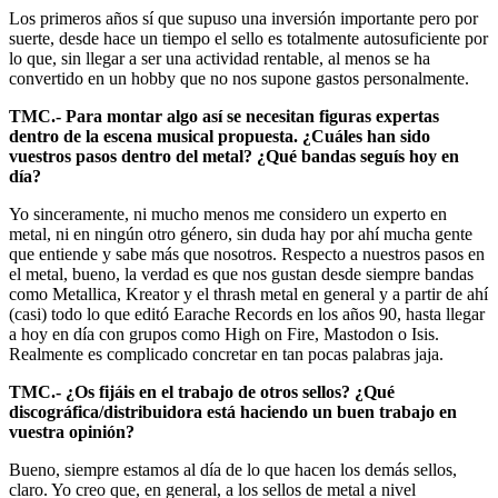
Los primeros años sí que supuso una inversión importante pero por
suerte, desde hace un tiempo el sello es totalmente autosuficiente por
lo que, sin llegar a ser una actividad rentable, al menos se ha
convertido en un hobby que no nos supone gastos personalmente.
TMC.- Para montar algo así se necesitan figuras expertas
dentro de la escena musical propuesta. ¿Cuáles han sido
vuestros pasos dentro del metal? ¿Qué bandas seguís hoy en
día?
Yo sinceramente, ni mucho menos me considero un experto en
metal, ni en ningún otro género, sin duda hay por ahí mucha gente
que entiende y sabe más que nosotros. Respecto a nuestros pasos en
el metal, bueno, la verdad es que nos gustan desde siempre bandas
como Metallica, Kreator y el thrash metal en general y a partir de ahí
(casi) todo lo que editó Earache Records en los años 90, hasta llegar
a hoy en día con grupos como High on Fire, Mastodon o Isis.
Realmente es complicado concretar en tan pocas palabras jaja.
TMC.- ¿Os fijáis en el trabajo de otros sellos? ¿Qué
discográfica/distribuidora está haciendo un buen trabajo en
vuestra opinión?
Bueno, siempre estamos al día de lo que hacen los demás sellos,
claro. Yo creo que, en general, a los sellos de metal a nivel