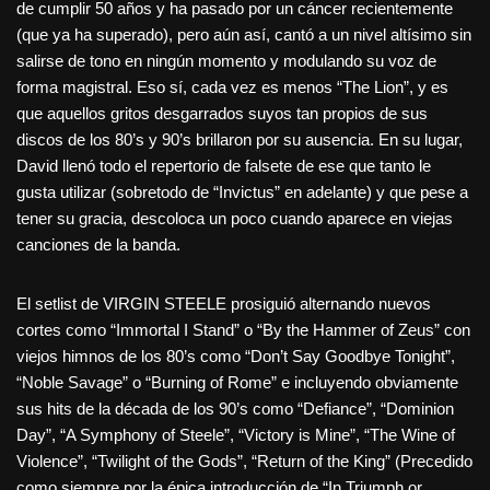
de cumplir 50 años y ha pasado por un cáncer recientemente
(que ya ha superado), pero aún así, cantó a un nivel altísimo sin
salirse de tono en ningún momento y modulando su voz de
forma magistral. Eso sí, cada vez es menos “The Lion”, y es
que aquellos gritos desgarrados suyos tan propios de sus
discos de los 80’s y 90’s brillaron por su ausencia. En su lugar,
David llenó todo el repertorio de falsete de ese que tanto le
gusta utilizar (sobretodo de “Invictus” en adelante) y que pese a
tener su gracia, descoloca un poco cuando aparece en viejas
canciones de la banda.
El setlist de VIRGIN STEELE prosiguió alternando nuevos
cortes como “Immortal I Stand” o “By the Hammer of Zeus” con
viejos himnos de los 80’s como “Don’t Say Goodbye Tonight”,
“Noble Savage” o “Burning of Rome” e incluyendo obviamente
sus hits de la década de los 90’s como “Defiance”, “Dominion
Day”, “A Symphony of Steele”, “Victory is Mine”, “The Wine of
Violence”, “Twilight of the Gods”, “Return of the King” (Precedido
como siempre por la épica introducción de “In Triumph or