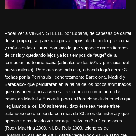
Poder ver a VIRGIN STEELE por España, de cabezas de cartel
de su propia gira, parecía algo ya imposible de poder presenciar
y más a estas alturas, con todo lo que supone girar en tiempos
de crisis y quedando lejos ya los tiempos de “auge” de la
formación norteamericana (a finales de los 90’s y principios del
nuevo milenio). Pero aún con todo ello, la banda logró cerrar 3
fechas por la Península –concretamente Barcelona, Madrid y
Barakaldo- que perdurarán en la retina de los pocos afortunados
que nos acercamos a verles. Desconozco cómo fueron las
cosas en Madrid y Euskadi, pero en Barcelona dudo mucho que
llegáramos a los 100 asistentes, dato éste realmente triste
tratándose de una banda con más de 30 años de historia y que
apenas se ha dejado ver por aquí, salvo en 3 o 4 ocasiones
(Rock Machina 2000, Nit De Reis 2003, teloneros de
HAMMERFALL en el 2001, Atarfe Vega Rock 2006 y si no me