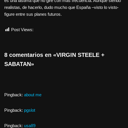
es una lástima que no gire con más frecuencia. Aunque siendo
realistas, de hacerlo, dudo mucho que España –visto lo visto-
figure entre sus planes futuros.
Post Views:
1.150
8 comentarios en «VIRGIN STEELE +
SABATAN»
Pingback:
about me
Pingback:
pgslot
Pingback:
usa89