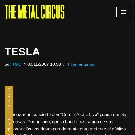
Saltar
al
contenido
TESLA
por
TMC
08/11/2007 10:50
4 comentarios
C
O
N
C
I
Comenzar un concierto con “Cumin’ Atcha Live” puede denotar
E
dos cosas. Por un lado, que la banda busca uno de sus
R
mayores clásicos desesperadamente para meterse al público
T