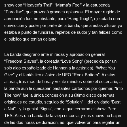
show con “Heaven’s Trail”, “Mama’s Fool” y la estupenda
“Paradise”, que provocó grandes aplausos. El mayor rugido de
aprobación fue, no obstante, para “Hang Tough”, ejecutada con
convicción y poder por parte de la banda, que a estas alturas ya
estaba a punto de fundirse, repletos de sudor y tan felices como
el público que tenían delante.
La banda desgranó ante miradas y aprobación general
“Freedom Slaves”, la coreada “Love Song” (precedida por un
solo algo españolizado de Hannon a la acústica), “What You
Give” y el fantástico clásico de UFO “Rock Bottom”. A estas
alturas, tras más de hora y veinte minutos sobre el escenario, a
la banda aún le quedaban bastantes cartuchos por quemar. “Into
The now” fue la única concesión a su último disco de temas
originales de estudio, seguido de “Solution” – del olvidado “Bust
a Nut”- y la genial “Signs”, con la que cerraron el show. Pero
TESLA es una banda de la vieja escuela, y sus shows no bajan
de las dos horas de duración, así que volvieron para regalar un