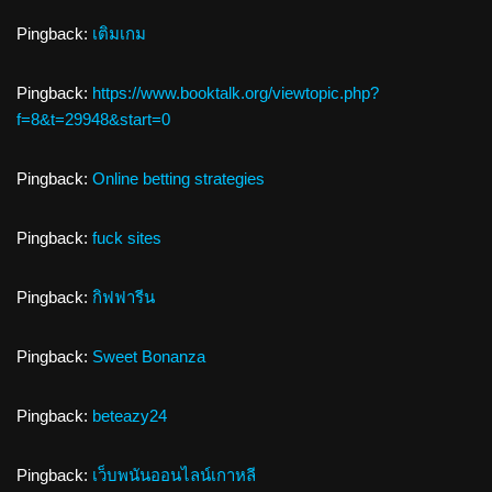
Pingback:
เติมเกม
Pingback:
https://www.booktalk.org/viewtopic.php?
f=8&t=29948&start=0
Pingback:
Online betting strategies
Pingback:
fuck sites
Pingback:
กิฟฟารีน
Pingback:
Sweet Bonanza
Pingback:
beteazy24
Pingback:
เว็บพนันออนไลน์เกาหลี