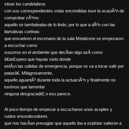
situar los candelabros
con sus correspondientes velas encendidas tuve la ocasiÃ³n de
comprobar cÃ³mo
aquello se tambaleaba de lo lindo, por lo que a dÃºo con las
llamativas cortinas
que envuelven el escenario de la sala Metalzone se empezaron
a escuchar como
susurros en el ambiente que decÃ­an algo asÃ­ como
â€œEspero que hayais visto donde
estÃ¡n las salidas de emergencia, porque os va a tocar salir por
patasâ€. Milagrosamente,
aquello aguantÃ³ durante toda la actuaciÃ³n y finalmente no
tuvimos que lamentar
ninguna desgraciaâ€¦ o eso parece.
Al poco tiempo de empezar a escucharse unos acoples y
ruidos ensordecedores
que nos hacÃ­an presagiar que aquello iba a explotar salieron a