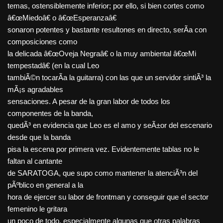
temas, ostensiblemente inferior; por ello, si bien cortes como
â€œMiedoâ€ o â€œEsperanzaâ€
sonaron potentes y bastante resultones en directo, serÃ­a con
composiciones como
la delicada â€œOveja Negraâ€ o la muy ambiental â€œMi
tempestadâ€ (en la cual Leo
tambiÃ©n tocarÃ­a la guitarra) con las que un servidor sintiÃ³ la
mÃ¡s agradables
sensaciones. A pesar de la gran labor de todos los
componentes de la banda,
quedÃ³ en evidencia que Leo es el amo y seÃ±or del escenario
desde que la banda
pisa la escena por primera vez. Evidentemente tablas no le
faltan al cantante
de SARATOGA, que supo como mantener la atenciÃ³n del
pÃºblico en general a la
hora de ejercer su labor de frontman y conseguir que el sector
femenino le gritara
un poco de todo, especialmente algunas que otras palabras