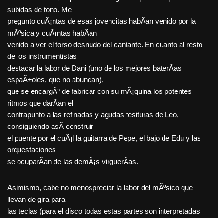
subidas de tono. Me
pregunto cuÃ¡ntas de esas jovencitas habÃ­an venido por la
mÃºsica y cuÃ¡ntas habÃ­an
venido a ver el torso desnudo del cantante. En cuanto al resto
de los instrumentistas
destacar la labor de Dani (uno de los mejores baterÃ­as
espaÃ±oles, que no abundan),
que se encargÃ³ de fabricar con su mÃ¡quina los potentes
ritmos que darÃ­an el
contrapunto a las refinadas y agudas tesituras de Leo,
consiguiendo asÃ­ construir
el puente por el cuÃ¡l la guitarra de Pepe, el bajo de Edu y las
orquestaciones
se ocuparÃ­an de las demÃ¡s virguerÃ­as.
Asimismo, cabe no menospreciar la labor del mÃºsico que
llevan de gira para
las teclas (para el disco todas estas partes son interpretadas