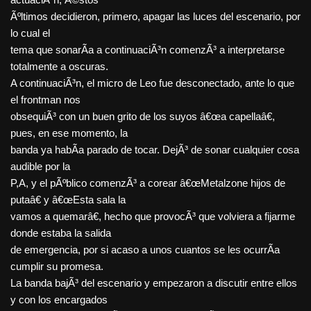
Ãºltimos decidieron, primero, apagar las luces del escenario, por
lo cual el
tema que sonarÃ­a a continuaciÃ³n comenzÃ³ a interpretarse
totalmente a oscuras.
A continuaciÃ³n, el micro de Leo fue desconectado, ante lo que
el frontman nos
obsequiÃ³ con un buen grito de los suyos â€œa capellaâ€,
pues, en ese momento, la
banda ya habÃ­a parado de tocar. DejÃ³ de sonar cualquier cosa
audible por la
P,A, y el pÃºblico comenzÃ³ a corear â€œMetalzone hijos de
putaâ€ y â€œEsta sala la
vamos a quemarâ€, hecho que provocÃ³ que volviera a fijarme
donde estaba la salida
de emergencia, por si acaso a unos cuantos se les ocurrÃ­a
cumplir su promesa.
La banda bajÃ³ del escenario y empezaron a discutir entre ellos
y con los encargados