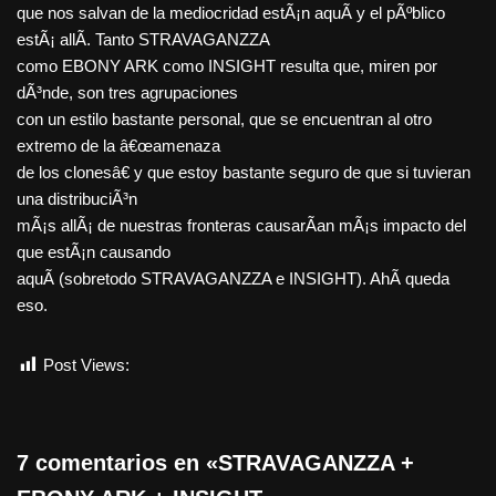
que nos salvan de la mediocridad estÃ¡n aquÃ­ y el pÃºblico
estÃ¡ allÃ­. Tanto STRAVAGANZZA
como EBONY ARK como INSIGHT resulta que, miren por
dÃ³nde, son tres agrupaciones
con un estilo bastante personal, que se encuentran al otro
extremo de la â€œamenaza
de los clonesâ€ y que estoy bastante seguro de que si tuvieran
una distribuciÃ³n
mÃ¡s allÃ¡ de nuestras fronteras causarÃ­an mÃ¡s impacto del
que estÃ¡n causando
aquÃ­ (sobretodo STRAVAGANZZA e INSIGHT). AhÃ­ queda
eso.
Post Views:
1.708
7 comentarios en «STRAVAGANZZA +