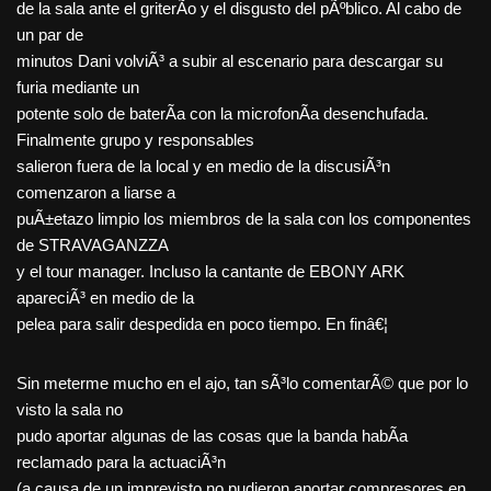
de la sala ante el griterÃ­o y el disgusto del pÃºblico. Al cabo de
un par de
minutos Dani volviÃ³ a subir al escenario para descargar su
furia mediante un
potente solo de baterÃ­a con la microfonÃ­a desenchufada.
Finalmente grupo y responsables
salieron fuera de la local y en medio de la discusiÃ³n
comenzaron a liarse a
puÃ±etazo limpio los miembros de la sala con los componentes
de STRAVAGANZZA
y el tour manager. Incluso la cantante de EBONY ARK
apareciÃ³ en medio de la
pelea para salir despedida en poco tiempo. En finâ€¦
Sin meterme mucho en el ajo, tan sÃ³lo comentarÃ© que por lo
visto la sala no
pudo aportar algunas de las cosas que la banda habÃ­a
reclamado para la actuaciÃ³n
(a causa de un imprevisto no pudieron aportar compresores en