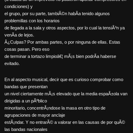
condiciones) y
el grupo, por su parte, tambiÃ©n habÃ­a tenido algunos
problemillas con los horarios
de llegada a la sala y otros aspectos, por lo cual la tensiÃ³n ya
venÃ­a de lejos.
Â¿Culpas? Por ambas partes, o por ninguna de ellas. Estas
cosas pasan. Pero eso
de terminar a tortazo limpioâ€¦ mÃ¡s bien podrÃ­a haberse
evitado.
En al aspecto musical, decir que es curioso comprobar como
bandas que presentan
un nivel ciertamente mÃ¡s elevado que la media espaÃ±ola van
dirigidas a un pÃºblico
minoritario, concentrÃ¡ndose la masa en otro tipo de
agrupaciones de mayor anclaje
estÃ¡ndar. Y no entrarÃ© a valorar en las causas de por quÃ©
las bandas nacionales