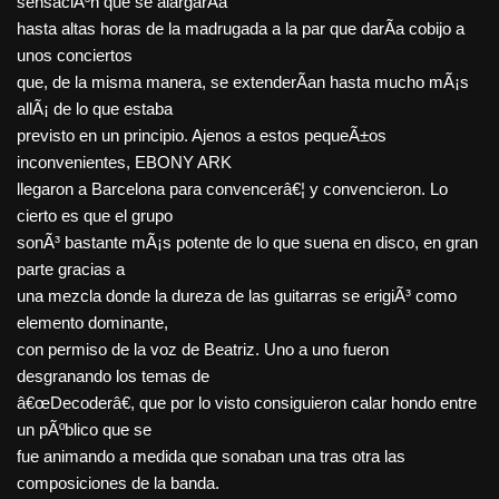
sensaciÃ³n que se alargarÃ­a
hasta altas horas de la madrugada a la par que darÃ­a cobijo a
unos conciertos
que, de la misma manera, se extenderÃ­an hasta mucho mÃ¡s
allÃ¡ de lo que estaba
previsto en un principio. Ajenos a estos pequeÃ±os
inconvenientes, EBONY ARK
llegaron a Barcelona para convencerâ€¦ y convencieron. Lo
cierto es que el grupo
sonÃ³ bastante mÃ¡s potente de lo que suena en disco, en gran
parte gracias a
una mezcla donde la dureza de las guitarras se erigiÃ³ como
elemento dominante,
con permiso de la voz de Beatriz. Uno a uno fueron
desgranando los temas de
â€œDecoderâ€, que por lo visto consiguieron calar hondo entre
un pÃºblico que se
fue animando a medida que sonaban una tras otra las
composiciones de la banda.