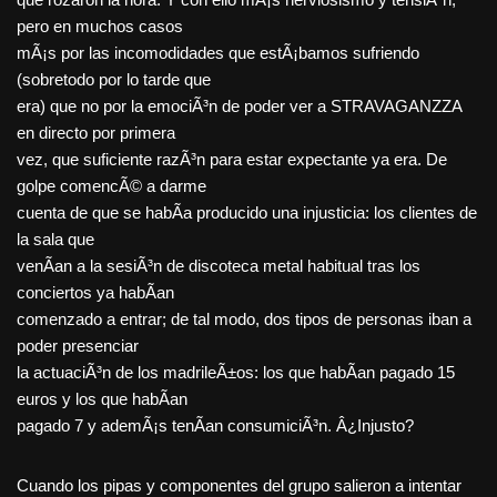
pero en muchos casos
mÃ¡s por las incomodidades que estÃ¡bamos sufriendo
(sobretodo por lo tarde que
era) que no por la emociÃ³n de poder ver a STRAVAGANZZA
en directo por primera
vez, que suficiente razÃ³n para estar expectante ya era. De
golpe comencÃ© a darme
cuenta de que se habÃ­a producido una injusticia: los clientes de
la sala que
venÃ­an a la sesiÃ³n de discoteca metal habitual tras los
conciertos ya habÃ­an
comenzado a entrar; de tal modo, dos tipos de personas iban a
poder presenciar
la actuaciÃ³n de los madrileÃ±os: los que habÃ­an pagado 15
euros y los que habÃ­an
pagado 7 y ademÃ¡s tenÃ­an consumiciÃ³n. Â¿Injusto?
Cuando los pipas y componentes del grupo salieron a intentar