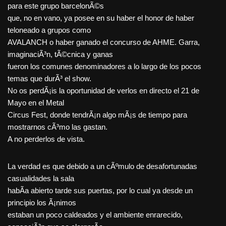
para este grupo barcelonÃ©s
que, no en vano, ya posee en su haber el honor de haber
teloneado a grupos como
AVALANCH o haber ganado el concurso de AHME. Garra,
imaginaciÃ³n, tÃ©cnica y ganas
fueron los comunes denominadores a lo largo de los pocos
temas que durÃ³ el show.
No os perdÃ¡is la oportunidad de verlos en directo el 21 de
Mayo en el Metal
Circus Fest, donde tendrÃ¡n algo mÃ¡s de tiempo para
mostrarnos cÃ³mo las gastan.
A no perderlos de vista.
La verdad es que debido a un cÃºmulo de desafortunadas
casualidades la sala
habÃ­a abierto tarde sus puertas, por lo cual ya desde un
principio los Ã¡nimos
estaban un poco caldeados y el ambiente enrarecido,