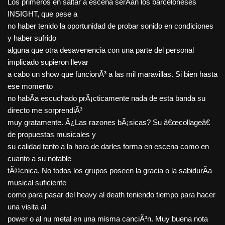
Los primeros en saltar a escena serÃ­an los barceloneses
INSIGHT, que pese a
no haber tenido la oportunidad de probar sonido en condiciones
y haber sufrido
alguna que otra desavenencia con una parte del personal
implicado supieron llevar
a cabo un show que funcionÃ³ a las mil maravillas. Si bien hasta
ese momento
no habÃ­a escuchado prÃ¡cticamente nada de esta banda su
directo me sorprendiÃ³
muy gratamente. Â¿Las razones bÃ¡sicas? Su â€œcollageâ€
de propuestas musicales y
su calidad tanto a la hora de darles forma en escena como en
cuanto a su notable
tÃ©cnica. No todos los grupos poseen la gracia o la sabidurÃ­a
musical suficiente
como para pasar del heavy al death teniendo tiempo para hacer
una visita al
power o al nu metal en una misma canciÃ³n. Muy buena nota