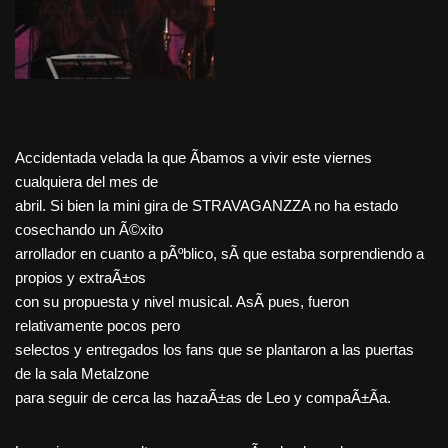
Accidentada velada la que Ã­bamos a vivir este viernes
cualquiera del mes de
abril. Si bien la mini gira de STRAVAGANZZA no ha estado
cosechando un Ã©xito
arrollador en cuanto a pÃºblico, sÃ­ que estaba sorprendiendo a
propios y extraÃ±os
con su propuesta y nivel musical. AsÃ­ pues, fueron
relativamente pocos pero
selectos y entregados los fans que se plantaron a las puertas
de la sala Metalzone
para seguir de cerca las hazaÃ±as de Leo y compaÃ±Ã­a.