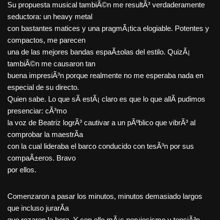
Su propuesta musical tambiÃ©n me resultÃ³ verdaderamente
seductora: un heavy metal
con bastantes matices y una pragmÃ¡tica elogiable. Potentes y
compactos, me parecen
una de las mejores bandas espaÃ±olas del estilo. QuizÃ¡
tambiÃ©n me causaron tan
buena impresiÃ³n porque realmente no me esperaba nada en
especial de su directo.
Quien sabe. Lo que sÃ­ estÃ¡ claro es que lo que allÃ­ pudimos
presenciar: cÃ³mo
la voz de Beatriz logrÃ³ cautivar a un pÃºblico que vibrÃ³ al
comprobar la maestrÃ­a
con la cual lideraba el barco conducido con tesÃ³n por sus
compaÃ±eros. Bravo
por ellos.
Comenzaron a pasar los minutos, minutos demasiado largos
que incluso jurarÃ­a
que rozaron la hora. Y con ello mÃ¡s nerviosismo y tensiÃ³n,