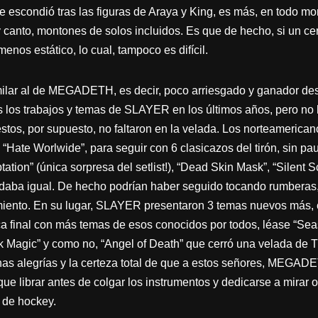
 escondió tras las figuras de Araya y King, es más, en todo m
 y canto, montones de solos incluidos. Es que de hecho, si un cer
s estático, lo cual, tampoco es difícil.
ilar al de MEGADETH, es decir, poco arriesgado y ganador des
s los trabajos y temas de SLAYER en los últimos años, pero n
stos, por supuesto, no faltaron en la velada. Los norteamerican
“Hate Worlwide”, para seguir con 6 clasicazos del tirón, sin p
tion” (única sorpresa del setlist!), “Dead Skin Mask”, “Silent Sc
o daba igual. De hecho podrían haber seguido tocando rumberas,
imiento. En su lugar, SLAYER presentaron 3 temas nuevos más, 
aca final con más temas de esos conocidos por todos, léase “Sea
k Magic” y como no, “Angel of Death” que cerró una velada de T
has alegrías y la certeza total de que a estos señores, MEGA
ue librar antes de colgar los instrumentos y dedicarse a mirar 
s de hockey.