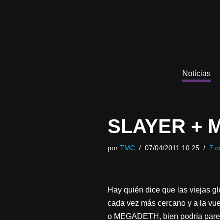
Saltar
al
contenido
Noticias
SLAYER + 
por
TMC
07/04/2011 10:25
7 c
Hay quién dice que las viejas gl
cada vez más cercano y a la vu
o MEGADETH, bien podría parece