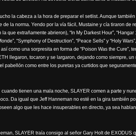
 la cabeza a la hora de preparar el setlist. Aunque también 
 de la norma. Yendo por la vía fácil, Mustaine y cía tiraron de r
 la que extrañamente abrieron), “In My Darkest Hour”, “Hangar
 Monde”, “Symphony of Destruction”, “Peace Sells” y “Holy Wars”
así como una sorpresita en forma de “Poison Was the Cure”, t
TH llegaron, tocaron y se largaron, dejando como siempre, un
a el pabellón como entre los puretas ya curtidos que seguram
uando tienen una mala noche, SLAYER comen a parte y nunca
co. Da igual que Jeff Hanneman no esté en la gira también po
een algo que les hace insuperables en directo, ya sea habla
neman, SLAYER traía consigo al señor Gary Holt de EXODUS qu