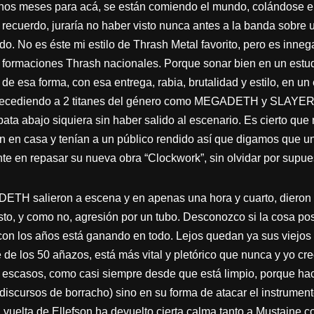
meses para acá, se están comiendo el mundo, colándose en to
 recuerdo, juraría no haber visto nunca antes a la banda sobre 
o. No es éste mi estilo de Thrash Metal favorito, pero es inneg
 formaciones Thrash nacionales. Porque sonar bien en un estudi
 de esa forma, con esa entrega, rabia, brutalidad y estilo, en u
recediendo a 2 titanes del género como MEGADETH y SLAYER ya
ata abajo siquiera sin haber salido al escenario. Es cierto que
n en casa y tenían a un público rendido así que digamos que una
nte en repasar su nueva obra “Clockwork”, sin olvidar por supues
ETH salieron a escena y en apenas una hora y cuarto, dieron
to, y como no, agresión por un tubo. Desconozco si la cosa po
n los años está ganando en todo. Lejos quedan ya sus viejos d
 de los 50 añazos, está más vital y pletórico que nunca y yo cre
 escasos, como casi siempre desde que está limpio, porque hace
discursos de borracho) sino en su forma de atacar el instrumen
 vuelta de Ellefson ha devuelto cierta calma tanto a Mustaine c