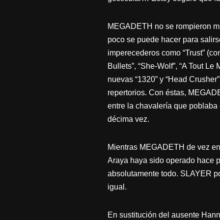
MEGADETH no se rompieron mucho
poco se puede hacer para salirse
imperecederos como “Trust” (con
Bullets”, “She-Wolf”, “A Tout Le
nuevas “1320” y “Head Crusher” 
repertorios. Con éstas, MEGADE
entre la chavalería que poblab
décima vez.
Mientras MEGADETH de vez en c
Araya haya sido operado hace po
absolutamente todo. SLAYER pos
igual.
En sustitución del ausente Han