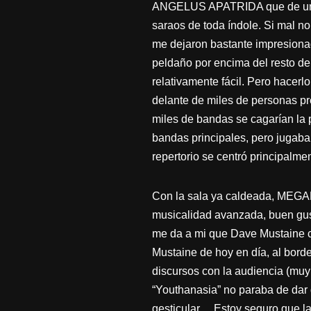
ANGELUS APATRIDA que de unos 
saraos de toda índole. Si mal no
me dejaron bastante impresionad
peldaño por encima del resto de
relativamente fácil. Pero hacerlo
delante de miles de personas p
miles de bandas se cagarían la p
bandas principales, pero jugaba
repertorio se centró principalme
Con la sala ya caldeada, MEGAD
musicalidad avanzada, buen gus
me da a mi que Dave Mustaine co
Mustaine de hoy en día, al borde
discursos con la audiencia (muy
“Youthanasia” no paraba de dar 
gesticular… Estoy seguro que la