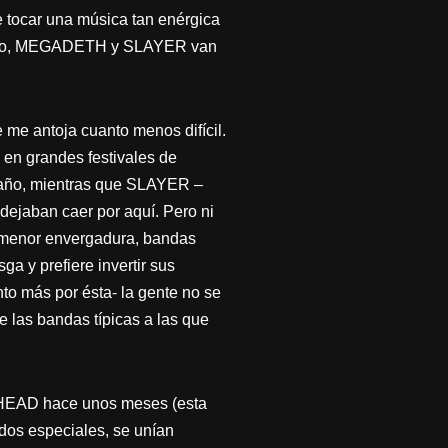
e tocar una música tan enérgica
de eso, MEGADETH y SLAYER van
me antoja cuanto menos difícil.
 en grandes festivales de
n año, mientras que SLAYER –
dejaban caer por aquí. Pero ni
e menor envergadura, bandas
a y prefiere invertir sus
to más por ésta- la gente no se
 las bandas típicas a las que
RHEAD hace unos meses (esta
tados especiales, se unían