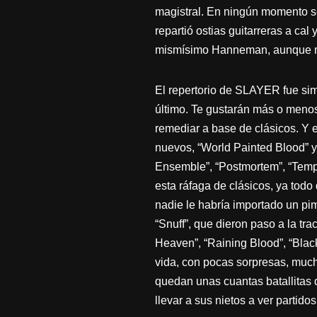
magistral. En ningún momento se
repartió ostias guitarreras a cal
mismísimo Hanneman, aunque meno
El repertorio de SLAYER fue sim
último. Te gustarán más o meno
remediar a base de clásicos. Y e
nuevos, “World Painted Blood” y 
Ensemble”, “Postmortem”, “Tempta
esta ráfaga de clásicos, ya tod
nadie le habría importado un p
“Snuff”, que dieron paso a la tr
Heaven”, “Raining Blood”, “Blac
vida, con pocas sorpresas, muc
quedan unas cuantas batallitas q
llevar a sus nietos a ver partido