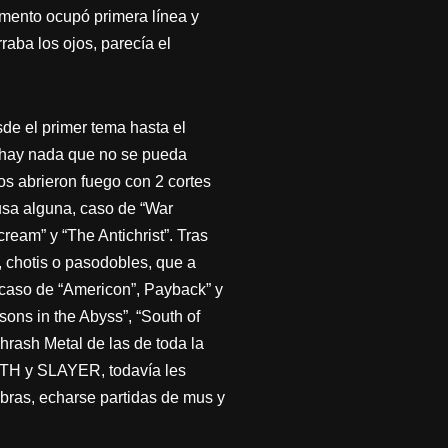
omento ocupó primera línea y
raba los ojos, parecía el
de el primer tema hasta el
o hay nada que no se pueda
os abrieron fuego con 2 cortes
ausa alguna, caso de “War
ream” y “The Antichrist”. Tras
 chotis o pasodobles, que a
caso de “Americon”, Payback” y
sons in the Abyss”, “South of
hrash Metal de las de toda la
DETH y SLAYER, todavía les
obras, echarse partidas de mus y