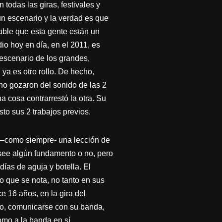
das las giras, festivales y
un escenario y la verdad es que
able que esta gente están un
o hoy en día, en el 2011, es
n escenario de los grandes,
 es otro rollo. De hecho,
 no gozaron del sonido de las 2
 cosa contrarrestó la otra. Su
to sus 2 trabajos previos.
 –como siempre- una lección de
see algún fundamento o no, pero
ías de aguja y botella. El
o que se nota, no tanto en sus
 16 años, en la gira del
to, comunicarse con su banda,
omo a la banda en sí.