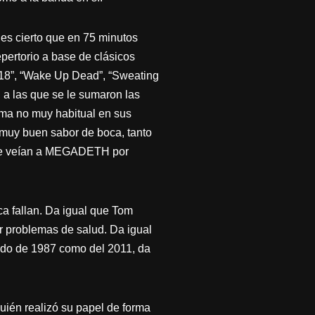
es cierto que en 75 minutos
epertorio a base de clásicos
 18”, “Wake Up Dead”, “Sweating
, a las que se le sumaron las
ema no muy habitual en sus
 muy buen sabor de boca, tanto
ente veían a MEGADETH por
 fallan. Da igual que Tom
r problemas de salud. Da igual
ndo de 1987 como del 2011, da
ién realizó su papel de forma