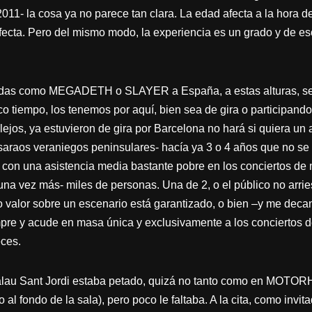
011- la cosa ya no parece tan clara. La edad afecta a la hora d
afecta. Pero del mismo modo, la experiencia es un grado y 
bandas como MEGADETH o SLAYER a España, a estas alturas, se 
tiempo, los tenemos por aquí, bien sea de gira o participando
ejos, ya estuvieron de gira por Barcelona no hará si quiera u
saraos veraniegos peninsulares- hacía ya 3 o 4 años que no se 
 y con una asistencia media bastante pobre en los conciertos d
na vez más- miles de personas. Una de 2, o el público no arriesg
valor sobre un escenario está garantizado, o bien –y me decan
re y acude en masa única y exclusivamente a los conciertos de
eces.
Palau Sant Jordi estaba petado, quizá no tanto como en MOTO
al fondo de la sala), pero poco le faltaba. A la cita, como invi